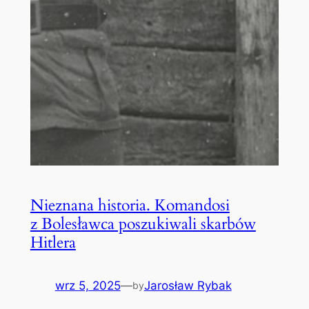
Nieznana historia. Komandosi
z Bolesławca poszukiwali skarbów
Hitlera
wrz 5, 2025
—
Jarosław Rybak
by