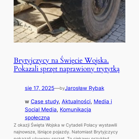
Brytyjczycy na Święcie Wojska.
Pokazali sprzęt naprawiony trytytką
sie 17, 2025
—
Jarosław Rybak
by
w
Case study
, 
Aktualności
, 
Media i
Social Media
, 
Komunikacja
społeczna
Z okazji Święta Wojska w Cytadeli Polacy wystawili
najnowsze, lśniące pojazdy. Natomiast Brytyjczycy
pokazali używany sprzęt. To ciekawy przykład