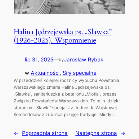
Halina Jędrzejewska ps. „Sławka”
(1926-2025). Wspomnienie
lip 31, 2025
—
Jarosław Rybak
by
w
Aktualności
, 
Siły specjalne
W przeddzień kolejnej rocznicy wybuchu Powstania
Warszawskiego zmarła Halina Jędrzejewska ps.
„Sławka”, sanitariuszka z batalionu „Miotła”, prezes
Związku Powstańców Warszawskich. To m.in. dzięki
staraniom „Sławki” specjalsi z Jednostki Wojskowej
Komandosów z Lublińca przejęli tradycje „Miotły”.
←
Poprzednia strona
Następna strona
→