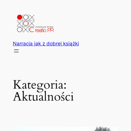
Przejdź
do
treści
Narracja jak z dobrej książki
Kategoria:
Aktualności