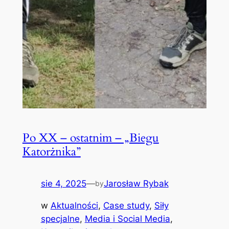
Po XX – ostatnim – „Biegu
Katorżnika”
sie 4, 2025
—
Jarosław Rybak
by
w
Aktualności
, 
Case study
, 
Siły
specjalne
, 
Media i Social Media
, 