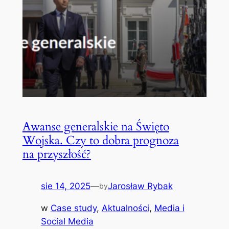
Awanse generalskie na Święto
Wojska. Czy to dobra prognoza
na przyszłość?
sie 14, 2025
—
Jarosław Rybak
by
w
Case study
, 
Aktualności
, 
Media i
Social Media