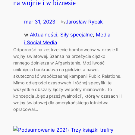
na wojnie i w biznesie
mar 31, 2023
—
Jarosław Rybak
by
w
Aktualności
, 
Siły specjalne
, 
Media
i Social Media
Odporność na zestrzelenie bombowców w czasie II
wojny światowej. Szansa na przeżycie ciężko
rannego żołnierza w Afganistanie. Możliwość
uniknięcia bankructwa na giełdzie, a nawet
skuteczność współczesnej kampanii Public Relations.
Mimo odległości czasowych i różnej specyfiki te
wszystkie obszary łączy wspólny mianownik. To
koncepcja „błędu przeżywalności”, którą w czasach II
wojny światowej dla amerykańskiego lotnictwa
opracował…