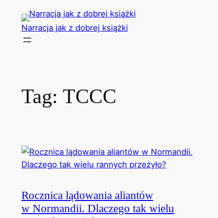
Przejdź
do
Narracja jak z dobrej książki
treści
Tag:
TCCC
Rocznica lądowania aliantów
w Normandii. Dlaczego tak wielu