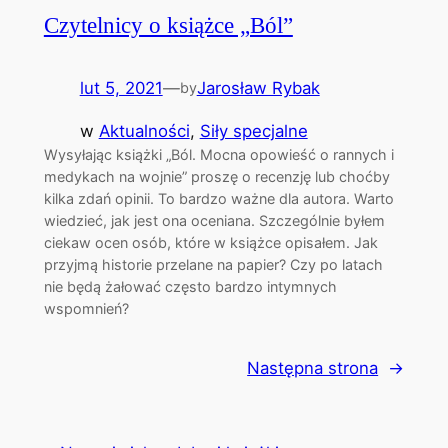
Czytelnicy o książce „Ból”
lut 5, 2021
—
Jarosław Rybak
by
w
Aktualności
, 
Siły specjalne
Wysyłając książki „Ból. Mocna opowieść o rannych i
medykach na wojnie” proszę o recenzję lub choćby
kilka zdań opinii. To bardzo ważne dla autora. Warto
wiedzieć, jak jest ona oceniana. Szczególnie byłem
ciekaw ocen osób, które w książce opisałem. Jak
przyjmą historie przelane na papier? Czy po latach
nie będą żałować często bardzo intymnych
wspomnień?
Następna strona
→