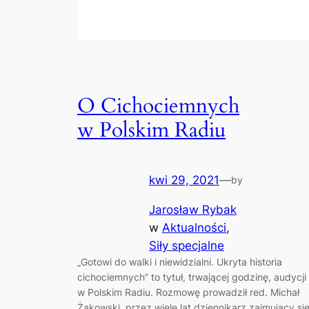
O Cichociemnych
w Polskim Radiu
kwi 29, 2021
—
by
Jarosław Rybak
w
Aktualności
, 
Siły specjalne
„Gotowi do walki i niewidzialni. Ukryta historia
cichociemnych” to tytuł, trwającej godzinę, audycji
w Polskim Radiu. Rozmowę prowadził red. Michał
Żakowski, przez wiele lat dziennikarz zajmujący si