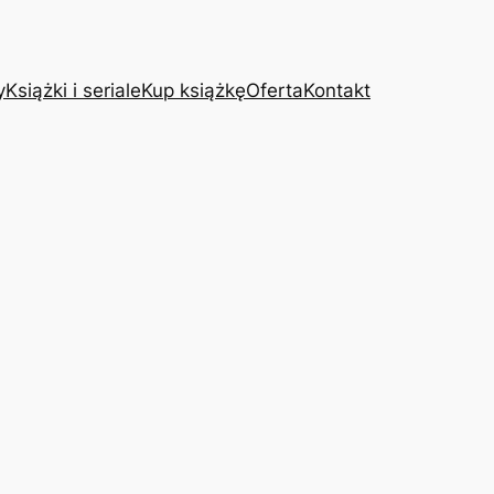
y
Książki i seriale
Kup książkę
Oferta
Kontakt