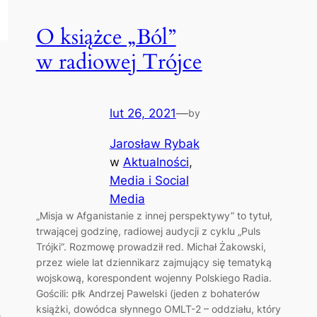
O książce „Ból”
w radiowej Trójce
lut 26, 2021
—
by
Jarosław Rybak
w
Aktualności
, 
Media i Social
Media
„Misja w Afganistanie z innej perspektywy” to tytuł,
trwającej godzinę, radiowej audycji z cyklu „Puls
Trójki”. Rozmowę prowadził red. Michał Żakowski,
przez wiele lat dziennikarz zajmujący się tematyką
wojskową, korespondent wojenny Polskiego Radia.
Gościli: płk Andrzej Pawelski (jeden z bohaterów
książki, dowódca słynnego OMLT-2 – oddziału, który
ę