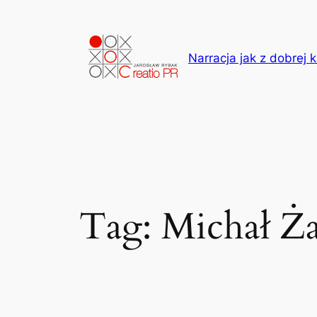
Przejdź
do
treści
Narracja jak z dobrej k
Tag:
Michał Ż