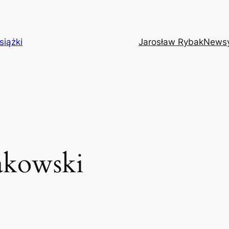
siążki
Jarosław Rybak
News
akowski