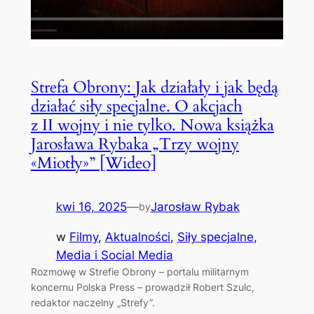
Strefa Obrony: Jak działały i jak będą
działać siły specjalne. O akcjach
z II wojny i nie tylko. Nowa książka
Jarosława Rybaka „Trzy wojny
«Miotły»” [Wideo]
kwi 16, 2025
—
Jarosław Rybak
by
w
Filmy
, 
Aktualności
, 
Siły specjalne
, 
Media i Social Media
Rozmowę w Strefie Obrony – portalu militarnym
koncernu Polska Press – prowadził Robert Szulc,
redaktor naczelny „Strefy”.