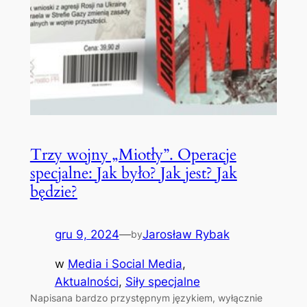
Trzy wojny „Miotły”. Operacje
specjalne: Jak było? Jak jest? Jak
będzie?
gru 9, 2024
—
Jarosław Rybak
by
w
Media i Social Media
, 
Aktualności
, 
Siły specjalne
Napisana bardzo przystępnym językiem, wyłącznie