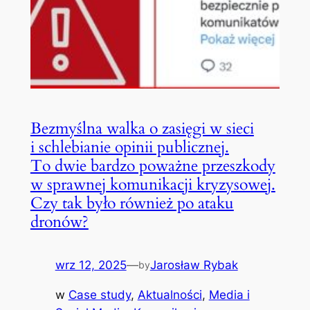
Bezmyślna walka o zasięgi w sieci
i schlebianie opinii publicznej.
To dwie bardzo poważne przeszkody
w sprawnej komunikacji kryzysowej.
Czy tak było również po ataku
dronów?
wrz 12, 2025
—
Jarosław Rybak
by
w
Case study
, 
Aktualności
, 
Media i