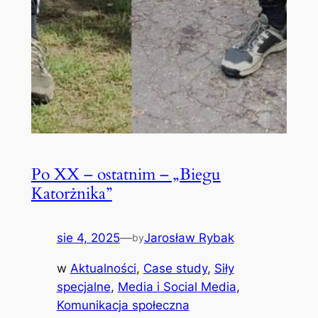
Po XX – ostatnim – „Biegu
Katorżnika”
sie 4, 2025
—
Jarosław Rybak
by
w
Aktualności
, 
Case study
, 
Siły
specjalne
, 
Media i Social Media
, 
Komunikacja społeczna