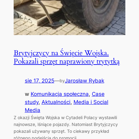
Brytyjczycy na Święcie Wojska.
Pokazali sprzęt naprawiony trytytką
sie 17, 2025
—
Jarosław Rybak
by
w
Komunikacja społeczna
, 
Case
study
, 
Aktualności
, 
Media i Social
Media
Z okazji Święta Wojska w Cytadeli Polacy wystawili
najnowsze, lśniące pojazdy. Natomiast Brytyjczycy
pokazali używany sprzęt. To ciekawy przykład
różnego podejścia do promocji.