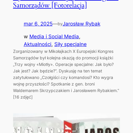
Samorządów [Fotorelacja]
mar 6, 2025
—
Jarosław Rybak
by
w
Media i Social Media
, 
Aktualności
, 
Siły specjalne
Zorganizowany w Mikołajkach X Europejski Kongres
Samorządów był kolejna okazją do promocji książki
„Trzy wojny «Miotły». Operacje specjalne: Jak było?
Jak jest? Jak będzie?”. Dyskusję na ten temat
zatytułowano „Czołgiści czy komandosi? Kto wygra
wojnę przyszłości? Spotkanie z gen. broni
Waldemarem Skrzypczakiem i Jarosławem Rybakiem.”
[16 zdjęć]