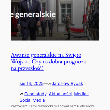
Awanse generalskie na Święto
Wojska. Czy to dobra prognoza
na przyszłość?
sie 14, 2025
—
Jarosław Rybak
by
w
Case study
, 
Aktualności
, 
Media i
Social Media
Prezydent Karol Nawrocki mianował ośmiu oficerów