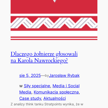
Dlaczego żołnierze głosowali
na Karola Nawrockiego?
sie 5, 2025
—
Jarosław Rybak
by
w
Siły specjalne
, 
Media i Social
Media
, 
Komunikacja społeczna
, 
Case study
, 
Aktualności
Z analizy think tanku Stratpoints wynika, że w