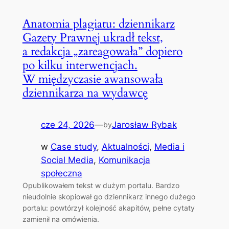
Anatomia plagiatu: dziennikarz
Gazety Prawnej ukradł tekst,
a redakcja „zareagowała” dopiero
po kilku interwencjach.
W międzyczasie awansowała
dziennikarza na wydawcę
cze 24, 2026
—
Jarosław Rybak
by
w
Case study
, 
Aktualności
, 
Media i
Social Media
, 
Komunikacja
społeczna
Opublikowałem tekst w dużym portalu. Bardzo
nieudolnie skopiował go dziennikarz innego dużego
portalu: powtórzył kolejność akapitów, pełne cytaty
zamienił na omówienia.