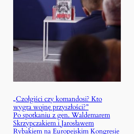
„Czołgiści czy komandosi? Kto
wygra wojnę przyszłości?”
Po spotkaniu z gen. Waldemarem
Skrzypczakiem i Jarosławem
Rybakiem na Europejskim Kongresie