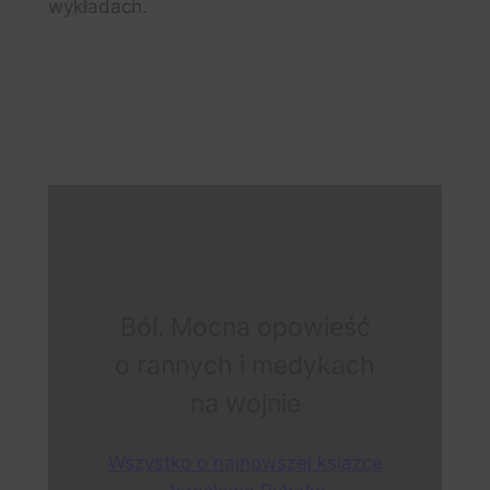
wykładach.
Ból. Mocna opowieść
o rannych i medykach
na wojnie
Wszystko o najnowszej książce