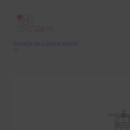
Przejdź
do
treści
Narracja jak z dobrej książki