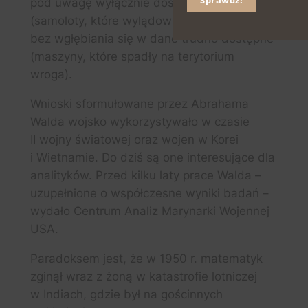
Sprawdź!
pod uwagę wyłącznie dostępne dane
(samoloty, które wylądowały),
bez wgłębiania się w dane trudno dostępne
(maszyny, które spadły na terytorium
wroga).
Wnioski sformułowane przez Abrahama
Walda wojsko wykorzystywało w czasie
II wojny światowej oraz wojen w Korei
i Wietnamie. Do dziś są one interesujące dla
analityków. Przed kilku laty prace Walda –
uzupełnione o współczesne wyniki badań –
wydało Centrum Analiz Marynarki Wojennej
USA.
Paradoksem jest, że w 1950 r. matematyk
zginął wraz z żoną w katastrofie lotniczej
w Indiach, gdzie był na gościnnych