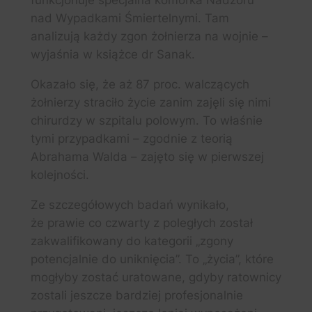
funkcjonuje specjalna komórka Nadzoru
nad Wypadkami Śmiertelnymi. Tam
analizują każdy zgon żołnierza na wojnie –
wyjaśnia w książce dr Sanak.
Okazało się, że aż 87 proc. walczących
żołnierzy straciło życie zanim zajęli się nimi
chirurdzy w szpitalu polowym. To właśnie
tymi przypadkami – zgodnie z teorią
Abrahama Walda – zajęto się w pierwszej
kolejności.
Ze szczegółowych badań wynikało,
że prawie co czwarty z poległych został
zakwalifikowany do kategorii „zgony
potencjalnie do uniknięcia”. To „życia”, które
mogłyby zostać uratowane, gdyby ratownicy
zostali jeszcze bardziej profesjonalnie