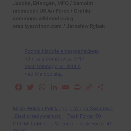
Jacobs, Erlangen, MFO / Samolot
niemiecki: US Air Force / Grafiki:
commons.wikimedia.org
oraz tyauvinon.com
/ Jarosław Rybak
Poznaj historię amerykańskiego
lotnika z bombowca B-17
zestrzelonego w 1944 r.
nad Małopolską.
Facebook
Twitter
WhatsApp
LinkedIn
Email
Print
Copy
Share
Link
Misje Wojska Polskiego
II Wojna Światowa
„Błąd przeżywalności”
Task Force-50
GROM
Lubliniec
Weterani
Task Force-49