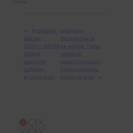
TCCC
←
Poprzedni:
Następny:
Marzec
Dezinformacja
2003 r.: GROM
na wojnie: Tajna
zdobył
operacja
platformy
spadochroniarzy
naftowe
Sosabowskiego,
w Umm Kasr.
której nie było
→