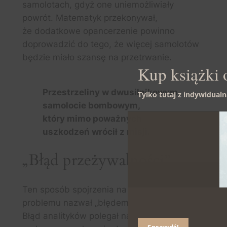
samolotach, gdyż one uniemożliwiały
powrót. Matematyk przekonywał,
że dodatkowe opancerzenie powinno
doprowadzić do tego, że więcej samolotów
będzie miało szansę na przetrwanie.
Kup książki 
Przestrzeliny w dwusilnikowym
Tylko tutaj z indywidual
samolocie bombowym,
który mimo poważnych
uszkodzeń wrócił z misji.
„Błąd przeżywalności”
Ten sposób spojrzenia na rozwiązanie
problemu nazwał „błędem przeżywalności”.
Błąd analityków polegał na tym, że brali oni