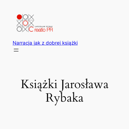
Przejdź
do
treści
Narracja jak z dobrej książki
Książki Jarosława
Rybaka