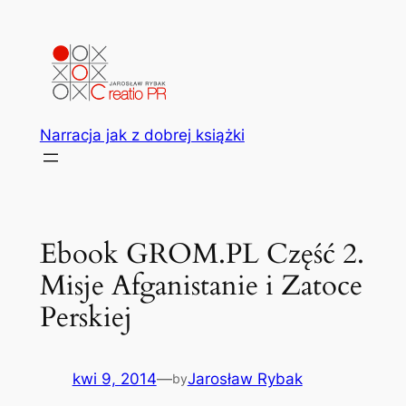
Przejdź
do
treści
Narracja jak z dobrej książki
Ebook GROM.PL Część 2.
Misje Afganistanie i Zatoce
Perskiej
kwi 9, 2014
—
Jarosław Rybak
by