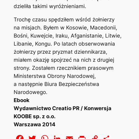
dzieliła takimi wyróżnieniami.
Trochę czasu spędziłem wśród żołnierzy
na misjach. Byłem w Kosowie, Macedonii,
Bośni, Kuwejcie, Iraku, Afganistanie, Litwie,
Libanie, Kongu. Po latach obserwowania
żołnierzy przez pryzmat dziennikarza,
miałem okazję spojrzeć na nich z drugiej
strony. Zostałem rzecznikiem prasowym
Ministerstwa Obrony Narodowej,
a następnie Biura Bezpieczeństwa
Narodowego.
Ebook
Wydawnictwo Creatio PR / Konwersja
KOOBE sp. z o.o.
Warszawa 2014
Facebook
Twitter
WhatsApp
LinkedIn
Email
Print
Copy
Share