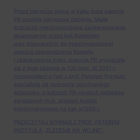
Przed pierwszą wojną w Iraku duża agencja
PR przyjęła nietypowe zlecenie. Miała
wzbudzić międzynarodowe zainteresowanie
okupowanym przez Irak Kuwejtem
oraz doprowadzić do międzynarodowej
operacji oswobodzenia Kuwejtu
i zaatakowania Iraku. Agencja PR wywiązała
się z tego zadania w 100 proc. W 2001 r.
rozmawiałem o tym z prof. Peterem Przytułą,
specjalistą od tworzenia pozytywnego
wizerunku, o kulisach PR-owskich zabiegów
związanych m.in. atakiem koalicji
międzynarodowej na Irak w1990 r.
PRZECZYTAJ WYWIAD Z PROF. PETEREM
PRZYTUŁĄ „ZLECENIE NA WOJNĘ”.