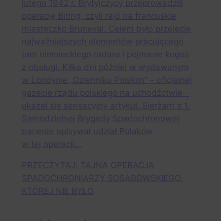
lutego 1942 r. Brytyjczycy przeprowadzili
operację Biting, czyli rajd na francuskie
miasteczko Bruneval. Celem było przejęcie
najważniejszych elementów pracującego
tam niemieckiego radaru i pojmanie kogoś
z obsługi. Kilka dni później w wydawanym
w Londynie „Dzienniku Polskim” – oficjalnej
gazecie rządu polskiego na uchodźctwie –
ukazał się sensacyjny artykuł. Sierżant z 1.
Samodzielnej Brygady Spadochronowej
barwnie opisywał udział Polaków
w tej operacji…
PRZECZYTAJ: TAJNA OPERACJA
SPADOCHRONIARZY SOSABOWSKIEGO,
KTÓREJ NIE BYŁO