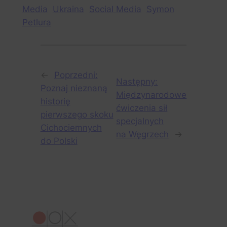
Media
Ukraina
Social Media
Symon
Petlura
←
Poprzedni:
Następny:
Poznaj nieznaną
Międzynarodowe
historię
ćwiczenia sił
pierwszego skoku
specjalnych
Cichociemnych
na Węgrzech
→
do Polski