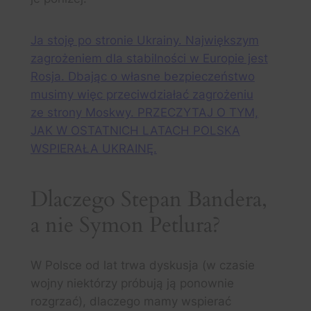
Ja stoję po stronie Ukrainy. Największym
zagrożeniem dla stabilności w Europie jest
Rosja. Dbając o własne bezpieczeństwo
musimy więc przeciwdziałać zagrożeniu
ze strony Moskwy. PRZECZYTAJ O TYM,
JAK W OSTATNICH LATACH POLSKA
WSPIERAŁA UKRAINĘ.
Dlaczego Stepan Bandera,
a nie Symon Petlura?
W Polsce od lat trwa dyskusja (w czasie
wojny niektórzy próbują ją ponownie
rozgrzać), dlaczego mamy wspierać