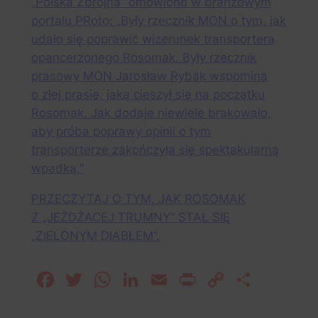
„Polska Zbrojna” omówiono w branżowym
portalu PRoto: „Były rzecznik MON o tym, jak
udało się poprawić wizerunek transportera
opancerzonego Rosomak. Były rzecznik
prasowy MON Jarosław Rybak wspomina
o złej prasie, jaką cieszył się na początku
Rosomak. Jak dodaje niewiele brakowało,
aby próba poprawy opinii o tym
transporterze zakończyła się spektakularną
wpadką.”
PRZECZYTAJ O TYM, JAK ROSOMAK
Z „JEŻDŻACEJ TRUMNY” STAŁ SIĘ
„ZIELONYM DIABŁEM”.
Facebook
Twitter
WhatsApp
LinkedIn
Email
Print
Copy
Share
Link