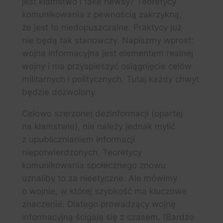
jest kłamstwo i fake newsy? Teoretycy
komunikowania z pewnością zakrzykną,
że jest to niedopuszczalne. Praktycy już
nie będą tak stanowczy. Napiszmy wprost:
wojna informacyjna jest elementem realnej
wojny i ma przyspieszyć osiągnięcie celów
militarnych i politycznych. Tutaj każdy chwyt
będzie dozwolony.
Celowo szerzonej dezinformacji (opartej
na kłamstwie), nie należy jednak mylić
z upublicznianiem informacji
niepotwierdzonych. Teoretycy
komunikowania społecznego znowu
uznaliby to za nieetyczne. Ale mówimy
o wojnie, w której szybkość ma kluczowe
znaczenie. Dlatego prowadzący wojnę
informacyjną ścigają się z czasem. (Bardzo