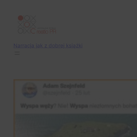
Przejdź
do
treści
Narracja jak z dobrej książki