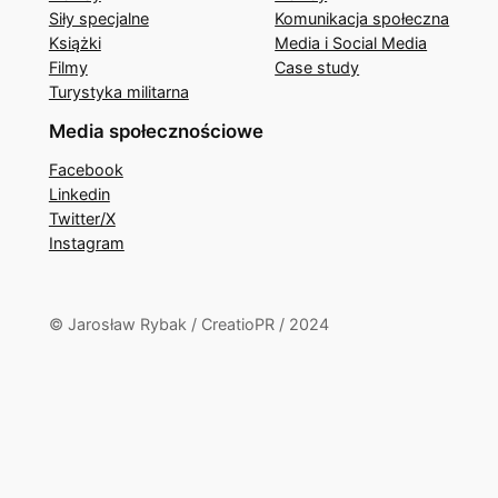
Siły specjalne
Komunikacja społeczna
Książki
Media i Social Media
Filmy
Case study
Turystyka militarna
Media społecznościowe
Facebook
Linkedin
Twitter/X
Instagram
© Jarosław Rybak / CreatioPR / 2024
Close
this
module
Kup książki o polskich