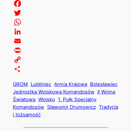
Facebook
Twitter
WhatsApp
LinkedIn
Email
Print
Copy
Link
Share
GROM
Lubliniec
Armia Krajowa
Bolesławiec
Jednostka Wojskowa Komandosów
II Wojna
Światowa
Wojsko
1. Pułk Specjalny
Komandosów
Sławomir Drumowicz
Tradycja
i tożsamość