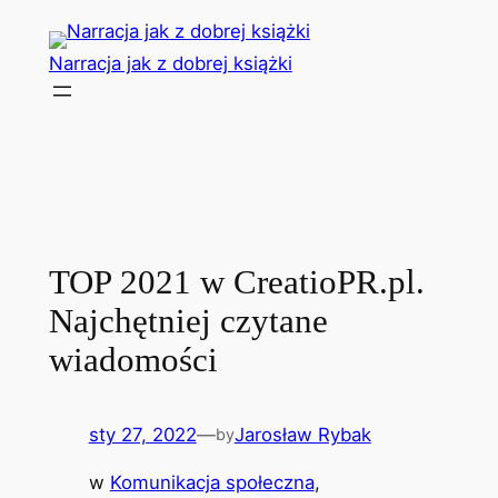
Przejdź
do
Narracja jak z dobrej książki
treści
TOP 2021 w CreatioPR.pl.
Najchętniej czytane
wiadomości
sty 27, 2022
—
Jarosław Rybak
by
w
Komunikacja społeczna
, 