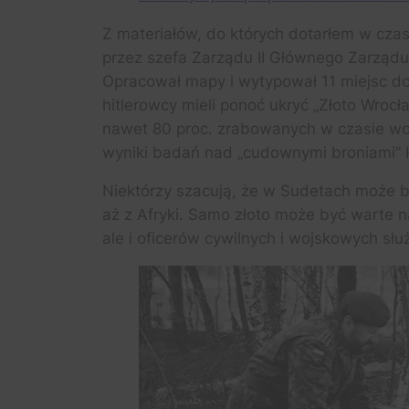
Z materiałów, do których dotarłem w cza
przez szefa Zarządu II Głównego Zarząd
Opracował mapy i wytypował 11 miejsc do
hitlerowcy mieli ponoć ukryć „Złoto Wrocł
nawet 80 proc. zrabowanych w czasie woj
wyniki badań nad „cudownymi broniami” Hi
Niektórzy szacują, że w Sudetach może 
aż z Afryki. Samo złoto może być warte 
ale i oficerów cywilnych i wojskowych sł