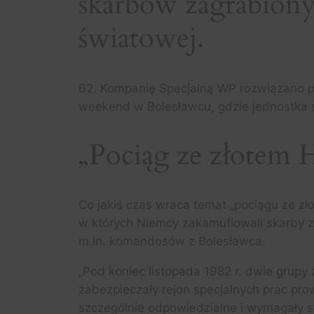
skarbów zagrabiony
światowej.
62. Kompanię Specjalną WP rozwiązano pr
weekend w Bolesławcu, gdzie jednostka 
„Pociąg ze złotem H
Co jakiś czas wraca temat „pociągu ze zło
w których Niemcy zakamuflowali skarby z
m.in. komandosów z Bolesławca.
„Pod koniec listopada 1982 r. dwie grup
zabezpieczały rejon specjalnych prac pr
szczególnie odpowiedzialne i wymagały sta