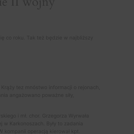
e II wojny
 co roku. Tak też będzie w najbliższy
. Krąży tez mnóstwo informacji o rejonach,
ania angażowano poważne siły,
skiego i mł. chor. Grzegorza Wyrwała
j w Karkonoszach. Były to zadania
W kompanii operacją kierował kpt.