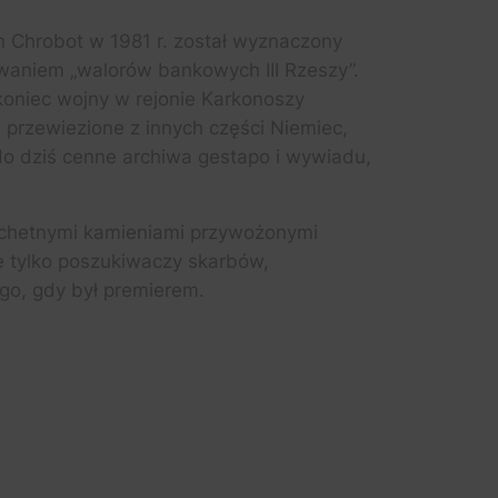
n Chrobot w 1981 r. został wyznaczony
waniem „walorów bankowych III Rzeszy”.
koniec wojny w rejonie Karkonoszy
i przewiezione z innych części Niemiec,
o dziś cenne archiwa gestapo i wywiadu,
lachetnymi kamieniami przywożonymi
e tylko poszukiwaczy skarbów,
ego, gdy był premierem.