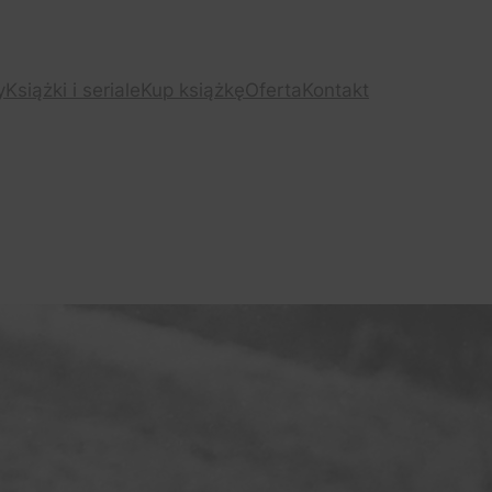
y
Książki i seriale
Kup książkę
Oferta
Kontakt