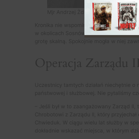
Mjr Andrzej Żdan (w środku), legen
Kronika nie wspomina o kolejnej grupie, 
w okolicach Sosnówki. – Prowadziliśmy p
grotę skalną. Spokojnie mogła w niej zaw
Operacja Zarządu I
Uczestnicy tamtych działań niechętnie o
państwowej i służbowej. Nie pytaliśmy c
– Jeśli był w to zaangażowany Zarząd I
Chrobotowi z Zarządu II, który przyjechał
Chwieduk. W ciągu wielu lat służby w spec
dokładnie wskazać miejsca, w którym dzia