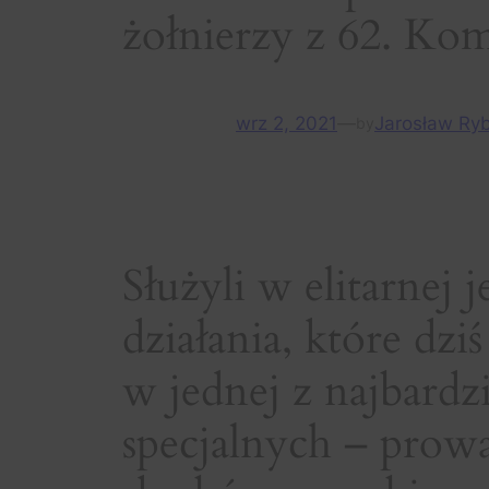
żołnierzy z 62. Ko
wrz 2, 2021
—
Jarosław Ry
by
Służyli w elitarnej
działania, które dz
w jednej z najbard
specjalnych – pro