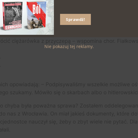
darny dowódca 62 Kompanii Specjalnej.
Sprawdź!
dowodzonej przez chor. Bogdana Fiałkowskiego, która op
oszukiwania w pobliżu dawnego niemieckiego lotniska w
rócić ciężarówka z przyczepą – wspomina chor. Fiałkows
Nie pokazuj tej reklamy.
I
 nich opowiadają: – Podpisywaliśmy wszelkie możliwe o
zego szukamy. Mówiło się o skarbach albo o hitlerowsk
I, to chyba była poważna sprawa? Zostałem oddelegowa
 do nas z Wrocławia. On miał jakieś dokumenty, które d
jednostce nauczył się, żeby o zbyt wiele nie pytać. Dlat
łali.