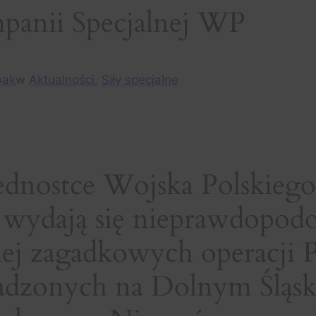
mpanii Specjalnej WP
bak
w
Aktualności
, 
Siły specjalne
 jednostce Wojska Polskiego
iś wydają się nieprawdopodo
ziej zagadkowych operacji
wadzonych na Dolnym Śląs