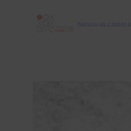
Przejdź
do
treści
Narracja jak z dobrej k