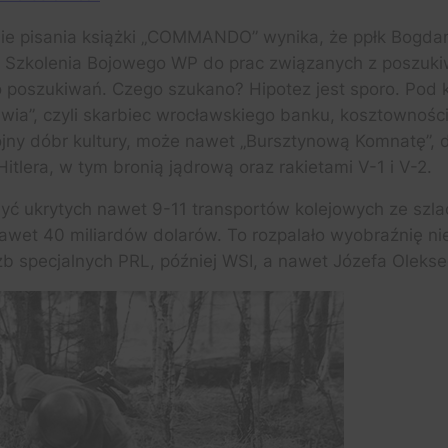
sie pisania książki „COMMANDO” wynika, że ppłk Bogda
u Szkolenia Bojowego WP do prac związanych z poszuki
 poszukiwań. Czego szukano? Hipotez jest sporo. Pod 
awia”, czyli skarbiec wrocławskiego banku, kosztownośc
ny dóbr kultury, może nawet „Bursztynową Komnatę”, d
tlera, w tym bronią jądrową oraz rakietami V-1 i V-2.
być ukrytych nawet 9-11 transportów kolejowych ze sz
nawet 40 miliardów dolarów. To rozpalało wyobraźnię ni
użb specjalnych PRL, później WSI, a nawet Józefa Oleks