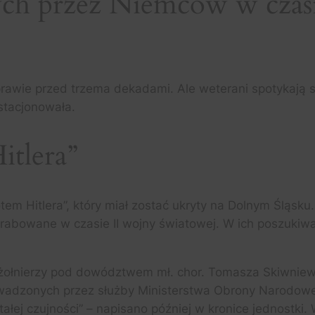
ch przez Niemców w czasi
awie przed trzema dekadami. Ale weterani spotykają się
stacjonowała.
itlera”
tem Hitlera”, który miał zostać ukryty na Dolnym Śląsku
rabowane w czasie II wojny światowej. W ich poszukiw
y żołnierzy pod dowództwem mł. chor. Tomasza Skiwniew
owadzonych przez służby Ministerstwa Obrony Narodowe
łej czujności” – napisano później w kronice jednostki. 