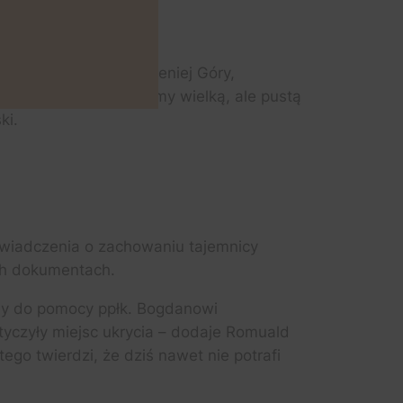
erowała niedaleko Jeleniej Góry,
ojskowego. Znaleźliśmy wielką, ale pustą
ki.
świadczenia o zachowaniu tajemnicy
ich dokumentach.
ny do pomocy ppłk. Bogdanowi
otyczyły miejsc ukrycia – dodaje Romuald
ego twierdzi, że dziś nawet nie potrafi