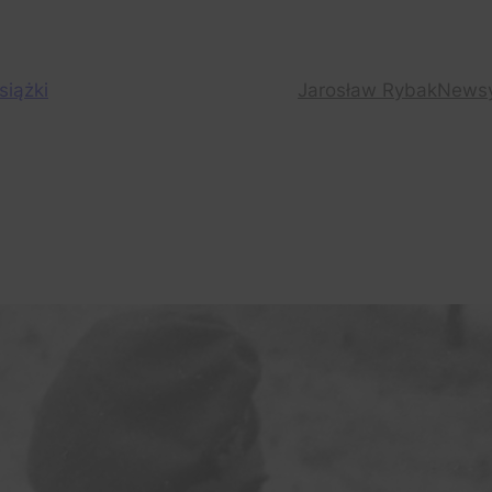
siążki
Jarosław Rybak
News