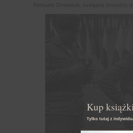
Romuald Chwieduk, zastępca dowódcy ds.
Kup książki
Tylko tutaj z indywid