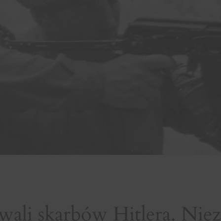
ali skarbów Hitlera. Niez