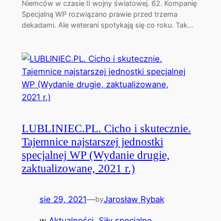
Niemców w czasie II wojny światowej. 62. Kompanię
Specjalną WP rozwiązano prawie przed trzema
dekadami. Ale weterani spotykają się co roku. Tak…
LUBLINIEC.PL. Cicho i skutecznie.
Tajemnice najstarszej jednostki
specjalnej WP (Wydanie drugie,
zaktualizowane, 2021 r.)
sie 29, 2021
—
Jarosław Rybak
by
w
Aktualności
, 
Siły specjalne