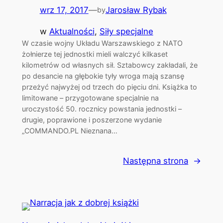
wrz 17, 2017
—
Jarosław Rybak
by
w
Aktualności
, 
Siły specjalne
W czasie wojny Układu Warszawskiego z NATO
żołnierze tej jednostki mieli walczyć kilkaset
kilometrów od własnych sił. Sztabowcy zakładali, że
po desancie na głębokie tyły wroga mają szansę
przeżyć najwyżej od trzech do pięciu dni. Książka to
limitowane – przygotowane specjalnie na
uroczystość 50. rocznicy powstania jednostki –
drugie, poprawione i poszerzone wydanie
„COMMANDO.PL Nieznana…
Następna strona
→