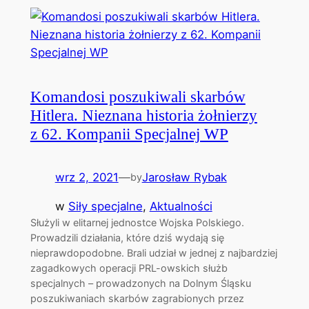
Komandosi poszukiwali skarbów
Hitlera. Nieznana historia żołnierzy
z 62. Kompanii Specjalnej WP
wrz 2, 2021
—
Jarosław Rybak
by
w
Siły specjalne
, 
Aktualności
Służyli w elitarnej jednostce Wojska Polskiego.
Prowadzili działania, które dziś wydają się
nieprawdopodobne. Brali udział w jednej z najbardziej
zagadkowych operacji PRL-owskich służb
specjalnych – prowadzonych na Dolnym Śląsku
poszukiwaniach skarbów zagrabionych przez