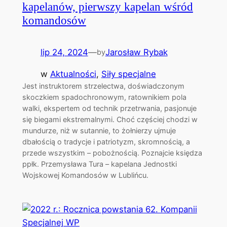
kapelanów, pierwszy kapelan wśród
komandosów
lip 24, 2024
—
Jarosław Rybak
by
w
Aktualności
, 
Siły specjalne
Jest instruktorem strzelectwa, doświadczonym
skoczkiem spadochronowym, ratownikiem pola
walki, ekspertem od technik przetrwania, pasjonuje
się biegami ekstremalnymi. Choć częściej chodzi w
mundurze, niż w sutannie, to żołnierzy ujmuje
dbałością o tradycje i patriotyzm, skromnością, a
przede wszystkim – pobożnością. Poznajcie księdza
ppłk. Przemysława Tura – kapelana Jednostki
Wojskowej Komandosów w Lublińcu.