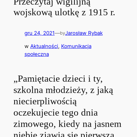
Przeczytaj wigilijną
wojskową ulotkę z 1915 r.
gru 24, 2021
—
Jarosław Rybak
by
w
Aktualności
, 
Komunikacja
społeczna
„Pamiętacie dzieci i ty,
szkolna młodzieży, z jaką
niecierpliwością
oczekujecie tego dnia
zimowego, kiedy na jasnem
niebie zjawia się pierwsza