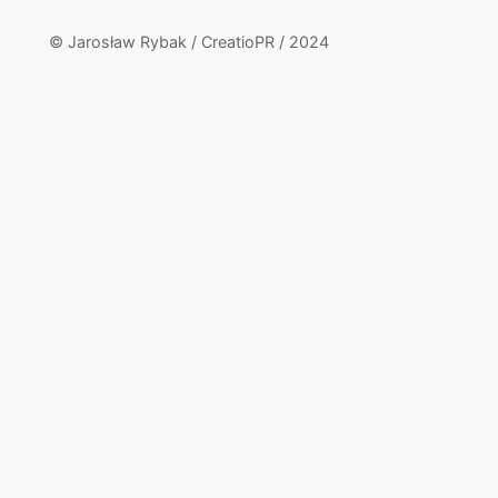
© Jarosław Rybak / CreatioPR / 2024
Close
this
module
Kup książki o polskich
siłach specjalnych
Tylko tutaj z indywidualną dedykacją od Jarosława
Rybaka