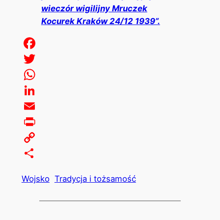
wieczór wigilijny Mruczek
Kocurek Kraków 24/12 1939”.
Facebook
Twitter
WhatsApp
LinkedIn
Email
Print
Copy
Link
Share
Wojsko
Tradycja i tożsamość