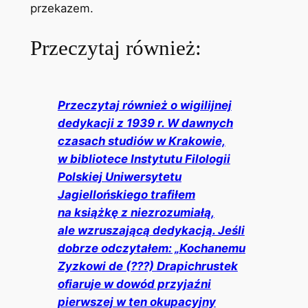
przekazem.
Przeczytaj również:
Przeczytaj również o wigilijnej
dedykacji z 1939 r. W dawnych
czasach studiów w Krakowie,
w bibliotece Instytutu Filologii
Polskiej Uniwersytetu
Jagiellońskiego trafiłem
na książkę z niezrozumiałą,
ale wzruszającą dedykacją. Jeśli
dobrze odczytałem: „Kochanemu
Zyzkowi de (???) Drapichrustek
ofiaruje w dowód przyjaźni
pierwszej w ten okupacyjny