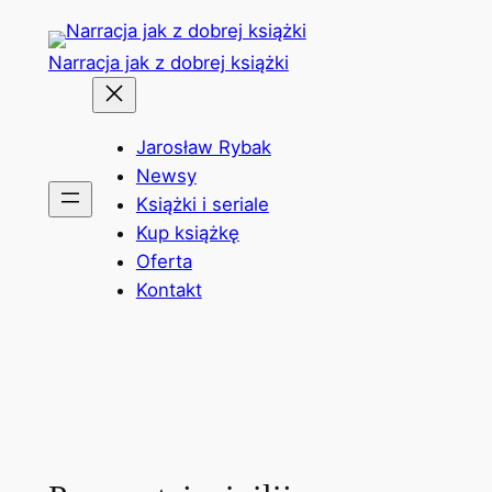
Przejdź
do
Narracja jak z dobrej książki
treści
Jarosław Rybak
Newsy
Książki i seriale
Kup książkę
Oferta
Kontakt