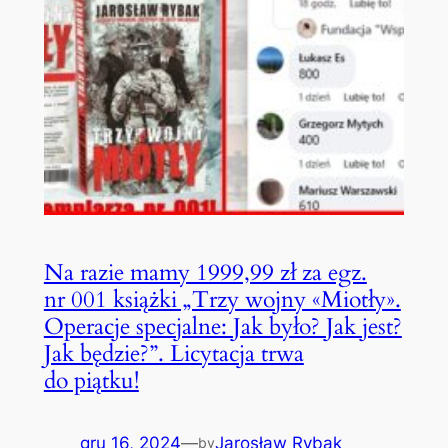
Na razie mamy 1999,99 zł za egz.
nr 001 książki „Trzy wojny «Miotły».
Operacje specjalne: Jak było? Jak jest?
Jak będzie?”. Licytacja trwa
do piątku!
gru 16, 2024
—
Jarosław Rybak
by