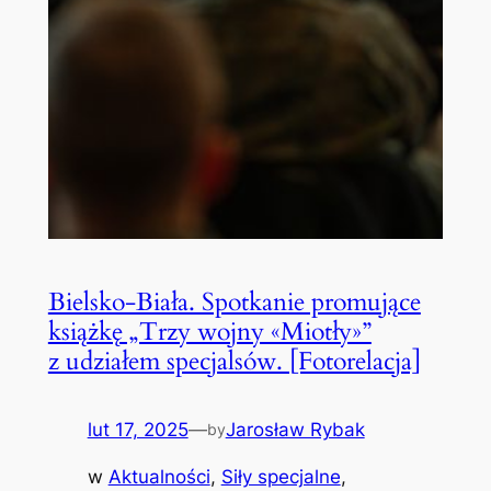
Bielsko-Biała. Spotkanie promujące
książkę „Trzy wojny «Miotły»”
z udziałem specjalsów. [Fotorelacja]
lut 17, 2025
—
Jarosław Rybak
by
w
Aktualności
, 
Siły specjalne
, 