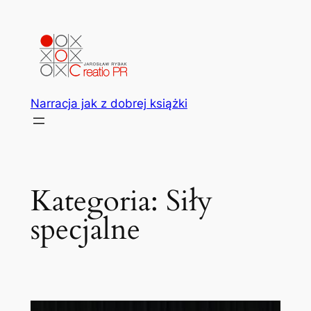
Przejdź
do
treści
Narracja jak z dobrej książki
Kategoria:
Siły
specjalne