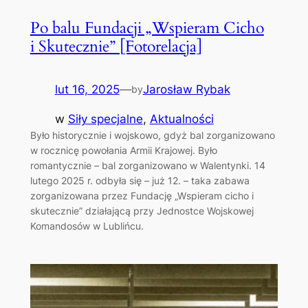
Po balu Fundacji „Wspieram Cicho
i Skutecznie” [Fotorelacja]
lut 16, 2025
—
Jarosław Rybak
by
w
Siły specjalne
, 
Aktualności
Było historycznie i wojskowo, gdyż bal zorganizowano
w rocznicę powołania Armii Krajowej. Było
romantycznie – bal zorganizowano w Walentynki. 14
lutego 2025 r. odbyła się – już 12. – taka zabawa
zorganizowana przez Fundację „Wspieram cicho i
skutecznie” działającą przy Jednostce Wojskowej
Komandosów w Lublińcu.