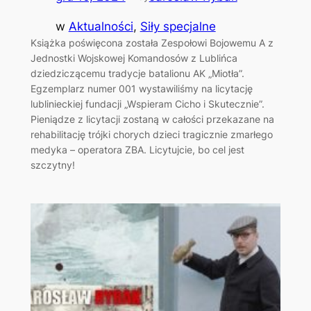
w
Aktualności
, 
Siły specjalne
Książka poświęcona została Zespołowi Bojowemu A z
Jednostki Wojskowej Komandosów z Lublińca
dziedziczącemu tradycje batalionu AK „Miotła”.
Egzemplarz numer 001 wystawiliśmy na licytację
lublinieckiej fundacji „Wspieram Cicho i Skutecznie”.
Pieniądze z licytacji zostaną w całości przekazane na
rehabilitację trójki chorych dzieci tragicznie zmarłego
medyka – operatora ZBA. Licytujcie, bo cel jest
szczytny!