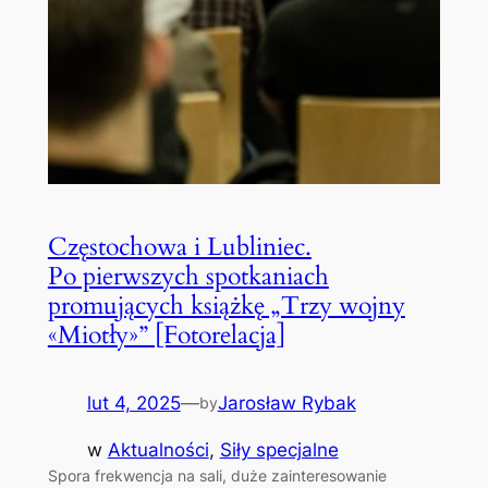
Częstochowa i Lubliniec.
Po pierwszych spotkaniach
promujących książkę „Trzy wojny
«Miotły»” [Fotorelacja]
lut 4, 2025
—
Jarosław Rybak
by
w
Aktualności
, 
Siły specjalne
Spora frekwencja na sali, duże zainteresowanie