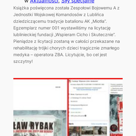
w
Aktualności
, 
Siły specjalne
Książka poświęcona została Zespołowi Bojowemu A z
Jednostki Wojskowej Komandosów z Lublińca
dziedziczącemu tradycje batalionu AK „Miotła”.
Egzemplarz numer 001 wystawiliśmy na licytację
lublinieckiej fundacji „Wspieram Cicho i Skutecznie”.
Pieniądze z licytacji zostaną w całości przekazane na
rehabilitację trójki chorych dzieci tragicznie zmarłego
medyka – operatora ZBA. Licytujcie, bo cel jest
szczytny!