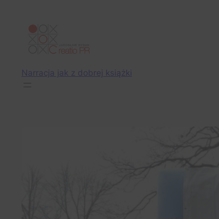
Przejdź
do
treści
Narracja jak z dobrej książki