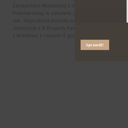
Żandarmerii Wojskowej z Warszawy.
Pokonał trasę w zaledwie 3 godz. 26 min. 1
sek. Najszybsza kobieta to Aleksandra
Jakimczuk z 9 Brygady Kawalerii Pancernej
z Braniewa z czasem 3 godz. 57 min. 6 sek.
Sprawdź!
Centralnym punktem zawodów był
lubliniecki Par Leśny.