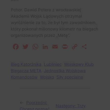
Pchor. Dawid Potera z wrocławskiej
Akademii Wojsk Lądowych otrzymał
wyróżnienie za to, że był tym zawodnikiem,
który pokonał milionowy kilometr na biegach
organizowanych przez „Metę”.
Facebook
Twitter
WhatsApp
LinkedIn
Email
Print
Copy
Share
Link
Bieg Katorżnika
Lubliniec
Wojskowy Klub
Biegacza META
Jednostka Wojskowa
Komandosów
Wojsko
Siły specjalne
←
Poprzedni:
Następny:
Trzy
Chcesz poznać