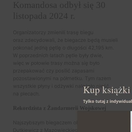
Komandosa odbył się 30
listopada 2024 r.
Organizatorzy zmienili trasę biegu
oraz zdecydowali, że biegacze będą musieli
pokonać jedną pętlę o długości 42,195 km.
W poprzednich latach pętle były dwie,
więc w połowie trasy można się było
przepakować czy posilić zapasami
pozostawionymi na półmetku. Tym razem
Kup książki 
wszystkie płyny i odżywki należało nieść
na plecach.
Tylko tutaj z indywidu
Rekordzista z Żandarmerii Wojskowej
Najszybszym biegaczem okazał się Maciej
Dutkiewicz z Mazowieckiego Oddziału