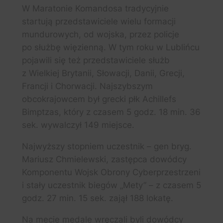
W Maratonie Komandosa tradycyjnie
startują przedstawiciele wielu formacji
mundurowych, od wojska, przez policje
po służbę więzienną. W tym roku w Lublińcu
pojawili się też przedstawiciele służb
z Wielkiej Brytanii, Słowacji, Danii, Grecji,
Francji i Chorwacji. Najszybszym
obcokrajowcem był grecki płk Achillefs
Bimptzas, który z czasem 5 godz. 18 min. 36
sek. wywalczył 149 miejsce.
Najwyższy stopniem uczestnik – gen bryg.
Mariusz Chmielewski, zastępca dowódcy
Komponentu Wojsk Obrony Cyberprzestrzeni
i stały uczestnik biegów „Mety” – z czasem 5
godz. 27 min. 15 sek. zajął 188 lokatę.
Na mecie medale wręczali byli dowódcy