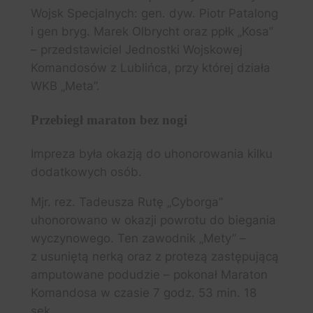
Wojsk Specjalnych: gen. dyw. Piotr Patalong
i gen bryg. Marek Olbrycht oraz ppłk „Kosa”
– przedstawiciel Jednostki Wojskowej
Komandosów z Lublińca, przy której działa
WKB „Meta”.
Przebiegł maraton bez nogi
Impreza była okazją do uhonorowania kilku
dodatkowych osób.
Mjr. rez. Tadeusza Rutę „Cyborga”
uhonorowano w okazji powrotu do biegania
wyczynowego. Ten zawodnik „Mety” –
z usuniętą nerką oraz z protezą zastępującą
amputowane podudzie – pokonał Maraton
Komandosa w czasie 7 godz. 53 min. 18
sek.