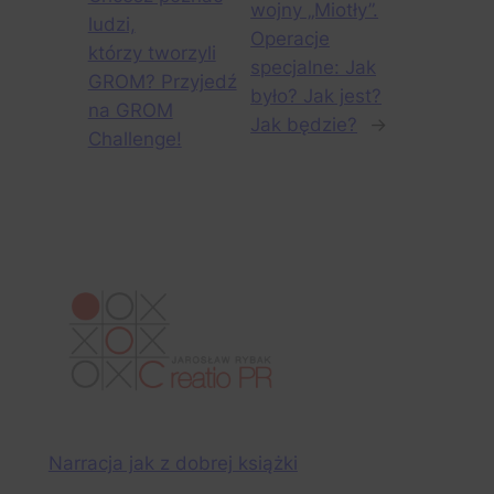
wojny „Miotły”.
ludzi,
Operacje
którzy tworzyli
specjalne: Jak
GROM? Przyjedź
było? Jak jest?
na GROM
Jak będzie?
→
Challenge!
Narracja jak z dobrej książki