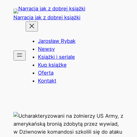
Przejdź
do
Narracja jak z dobrej książki
treści
Jarosław Rybak
Newsy
Książki i seriale
Kup książkę
Oferta
Kontakt