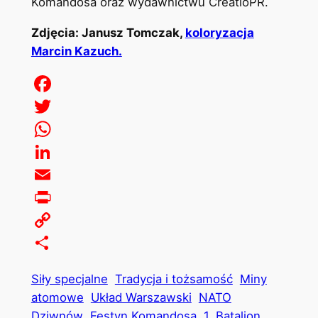
Komandosa oraz wydawnictwu CreatioPR.
Zdjęcia: Janusz Tomczak,
koloryzacja
Marcin Kazuch.
Facebook
Twitter
WhatsApp
LinkedIn
Email
Print
Copy
Link
Share
Siły specjalne
Tradycja i tożsamość
Miny
atomowe
Układ Warszawski
NATO
Dziwnów
Festyn Komandosa
1. Batalion