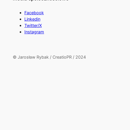
Facebook
Linkedin
Twitter/X
Instagram
© Jarosław Rybak / CreatioPR / 2024
Close
this
module
Kup książki o polskich
siłach specjalnych
Tylko tutaj z indywidualną dedykacją od Jarosława
Rybaka