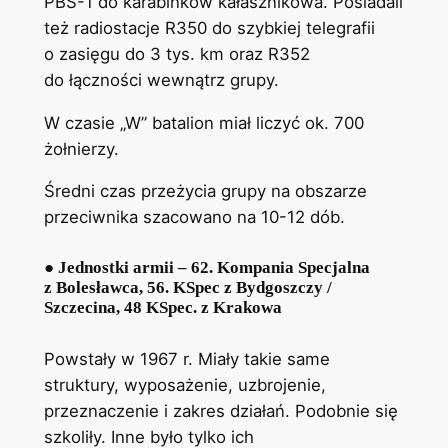
PBS-1 do karabinków kałasznikowa. Posiadali
też radiostacje R350 do szybkiej telegrafii
o zasięgu do 3 tys. km oraz R352
do łączności wewnątrz grupy.
W czasie „W” batalion miał liczyć ok. 700
żołnierzy.
Średni czas przeżycia grupy na obszarze
przeciwnika szacowano na 10-12 dób.
● Jednostki armii – 62. Kompania Specjalna
z Bolesławca, 56. KSpec z Bydgoszczy /
Szczecina, 48 KSpec. z Krakowa
Powstały w 1967 r. Miały takie same
struktury, wyposażenie, uzbrojenie,
przeznaczenie i zakres działań. Podobnie się
szkoliły. Inne było tylko ich