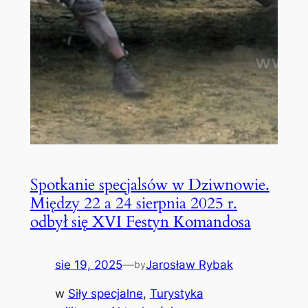
Spotkanie specjalsów w Dziwnowie.
Między 22 a 24 sierpnia 2025 r.
odbył się XVI Festyn Komandosa
sie 19, 2025
—
Jarosław Rybak
by
w
Siły specjalne
, 
Turystyka