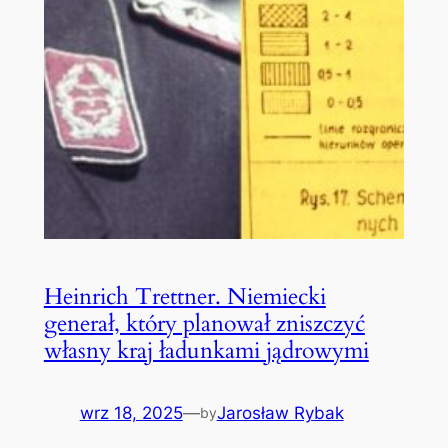
Heinrich Trettner. Niemiecki
generał, który planował zniszczyć
własny kraj ładunkami jądrowymi
wrz 18, 2025
—
Jarosław Rybak
by