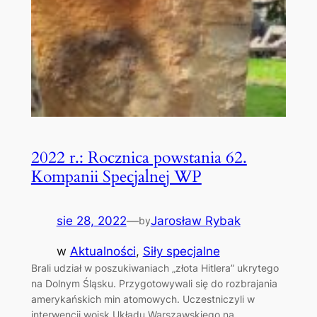
2022 r.: Rocznica powstania 62.
Kompanii Specjalnej WP
sie 28, 2022
—
Jarosław Rybak
by
w
Aktualności
, 
Siły specjalne
Brali udział w poszukiwaniach „złota Hitlera” ukrytego
na Dolnym Śląsku. Przygotowywali się do rozbrajania
amerykańskich min atomowych. Uczestniczyli w
interwencji wojsk Układu Warszawskiego na