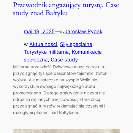
Przewodnik angażujący turystę. Case
study znad Bałtyku
maj 19, 2025
—
Jarosław Rybak
by
w
Aktualności
, 
Siły specjalne
, 
Turystyka militarna
, 
Komunikacja
społeczna
, 
Case study
Militarna przeszłość Dziwnowa może co roku tu
przyciągnąć tysiące pasjonatów tajemnic, historii i
wojska. Ale miasteczko na wyspie Wolin nie
wykorzystuje swojego największego atutu
promocyjnego. Dlatego praktycznie niczym nie
odróżnia się innych miejscowości, które chcą
przyciągnąć turystów reklamując się czystymi i
rozległymi plażami nad Bałtykiem.