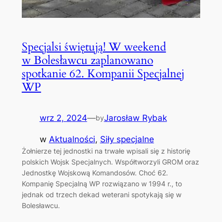
Specjalsi świętują! W weekend
w Bolesławcu zaplanowano
spotkanie 62. Kompanii Specjalnej
WP
wrz 2, 2024
—
Jarosław Rybak
by
w
Aktualności
, 
Siły specjalne
Żołnierze tej jednostki na trwałe wpisali się z historię
polskich Wojsk Specjalnych. Współtworzyli GROM oraz
Jednostkę Wojskową Komandosów. Choć 62.
Kompanię Specjalną WP rozwiązano w 1994 r., to
jednak od trzech dekad weterani spotykają się w
Bolesławcu.