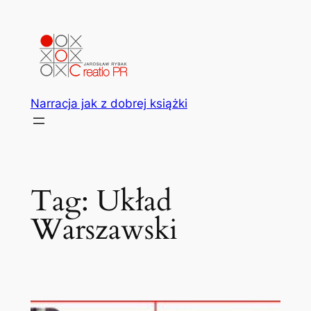
Przejdź
do
treści
Narracja jak z dobrej książki
Tag:
Układ
Warszawski