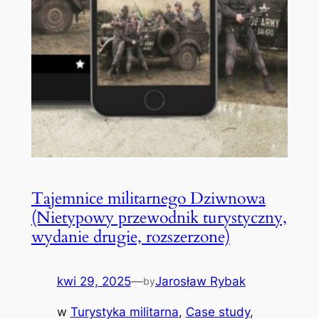
Tajemnice militarnego Dziwnowa
(Nietypowy przewodnik turystyczny,
wydanie drugie, rozszerzone)
kwi 29, 2025
—
Jarosław Rybak
by
w
Turystyka militarna
, 
Case study
, 