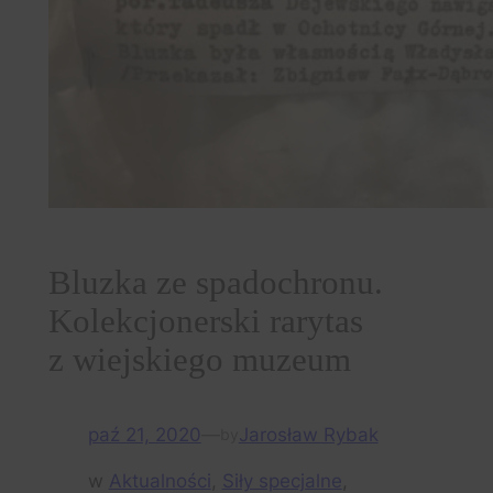
‪Bluzka ze spadochronu.
Kolekcjonerski rarytas
z wiejskiego muzeum
paź 21, 2020
—
Jarosław Rybak
by
w
Aktualności
, 
Siły specjalne
, 