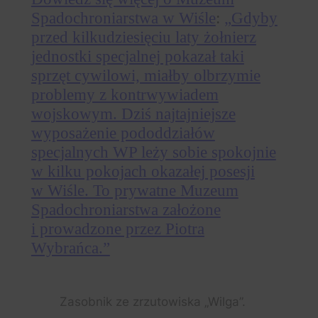
Spadochroniarstwa w Wiśle
:
„Gdyby
przed kilkudziesięciu laty żołnierz
jednostki specjalnej pokazał taki
sprzęt cywilowi, miałby olbrzymie
problemy z kontrwywiadem
wojskowym. Dziś najtajniejsze
wyposażenie pododdziałów
specjalnych WP leży sobie spokojnie
w kilku pokojach okazałej posesji
w Wiśle. To prywatne Muzeum
Spadochroniarstwa założone
i prowadzone przez Piotra
Wybrańca.”
Zasobnik ze zrzutowiska „Wilga”.