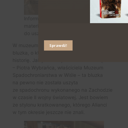
Informacja o pochodzeniu
materiału wykorzystanego
do uszycia bluzki.
W muzeum znajduje się też podobna
Sprawdź!
bluzka, o której mówi się, iż ma podobną
historię. Jak jednak sprawdziłem u eksperta
– Piotra Wybrańca, właściciela Muzeum
Spadochroniarstwa w Wiśle – ta bluzka
na pewno nie została uszyta
ze spadochronu wykonanego na Zachodzie
w czasie II wojny światowej. Jest bowiem
ze stylonu kratkowanego, którego Alianci
w tym okresie jeszcze nie znali.