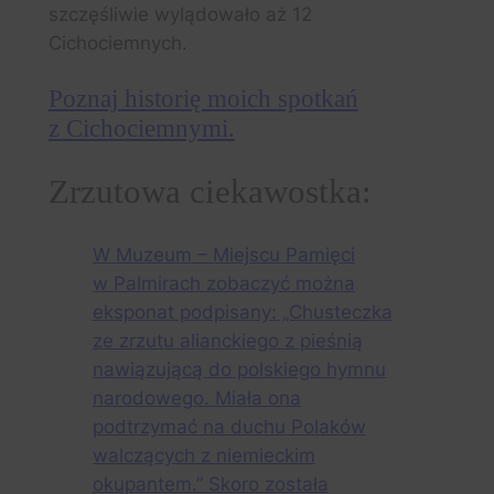
szczęśliwie wylądowało aż 12
Cichociemnych.
Poznaj historię moich spotkań
z Cichociemnymi.
Zrzutowa ciekawostka:
W Muzeum – Miejscu Pamięci
w Palmirach zobaczyć można
eksponat podpisany: „Chusteczka
ze zrzutu alianckiego z pieśnią
nawiązującą do polskiego hymnu
narodowego. Miała ona
podtrzymać na duchu Polaków
walczących z niemieckim
okupantem.” Skoro została