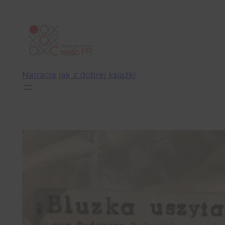
Przejdź
do
treści
Narracja jak z dobrej książki