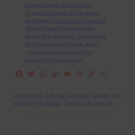
przygotowana dla Polaków,
to dlaczego tekst jest w języku
angielskim? I skąd na niej bardzo
dziwna flaga? Postanowiłem
wyjaśnić tę zagadkę. Okazało się,
że to połączenie historii, wojny
i nowoczesnego marketingu
koncernów tytoniowych.
Facebook
Twitter
WhatsApp
LinkedIn
Email
Print
Copy
Share
Link
Cichociemni
II Wojna Światowa
Wojsko
Siły
specjalne
Szczawa
Tadeusz Wronowski
←
Poprzedni:
Następny: