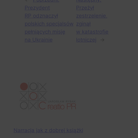
Prezydent
Przeżył
RP odznaczył
zestrzelenie,
polskich specjalsów
zginął
pełniących misję
w katastrofie
na Ukrainie
lotniczej
→
Narracja jak z dobrej książki