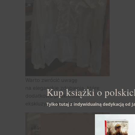
Warto zwrócić uwagę
na eleganckie zdobienia, które
Kup książki o polskic
dodatkowo podkreślały
ekskluzywność stroju.
Tylko tutaj z indywidualną dedykacją od 