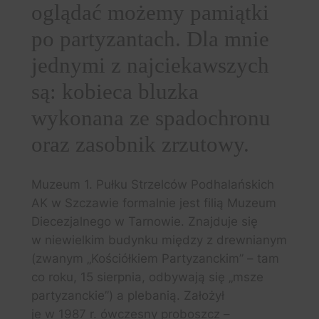
oglądać możemy pamiątki
po partyzantach. Dla mnie
jednymi z najciekawszych
są: kobieca bluzka
wykonana ze spadochronu
oraz zasobnik zrzutowy.
Muzeum 1. Pułku Strzelców Podhalańskich
AK w Szczawie formalnie jest filią Muzeum
Diecezjalnego w Tarnowie. Znajduje się
w niewielkim budynku między z drewnianym
(zwanym „Kościółkiem Partyzanckim” – tam
co roku, 15 sierpnia, odbywają się „msze
partyzanckie”) a plebanią. Założył
je w 1987 r. ówczesny proboszcz –