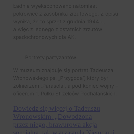
Ładnie wyeksponowano natomiast
pokrowiec z zasobnika zrzutowego, Z opisu
wynika, że to sprzęt z grudnia 1944 r.,
a więc z jednego z ostatnich zrzutów
spadochronowych dla AK.
Portrety partyzantów.
W muzeum znajduje się portret Tadeusza
Wronowskiego ps. „Przygoda”, który był
żołnierzem „Parasola”, a pod koniec wojny –
oficerem 1. Pułku Strzelców Podhalańskich.
Dowiedz się więcej o Tadeuszu
Wronowskim: „Dowodzona
przez niego, brawurowa akcja
specjalna, tak wstrząsnęła Niemcami,