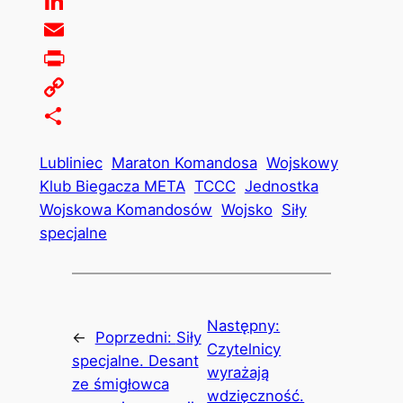
WhatsApp
LinkedIn
Email
Print
Copy
Link
Share
Lubliniec
Maraton Komandosa
Wojskowy
Klub Biegacza META
TCCC
Jednostka
Wojskowa Komandosów
Wojsko
Siły
specjalne
Następny:
←
Poprzedni:
Siły
Czytelnicy
specjalne. Desant
wyrażają
ze śmigłowca
wdzięczność.