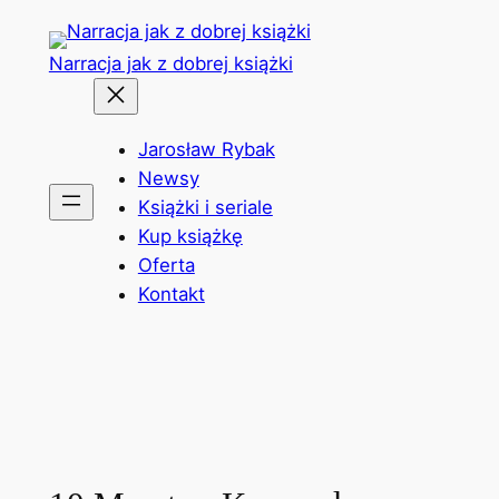
Przejdź
do
Narracja jak z dobrej książki
treści
Jarosław Rybak
Newsy
Książki i seriale
Kup książkę
Oferta
Kontakt