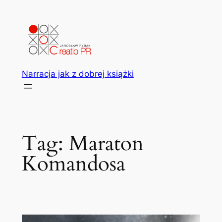
Przejdź
do
treści
Narracja jak z dobrej książki
Tag:
Maraton
Komandosa