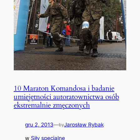
10 Maraton Komandosa i badanie
umiejętności autoratownictwa osób
ekstremalnie zmęczonych
gru 2, 2013
—
Jarosław Rybak
by
w
Siły specjalne