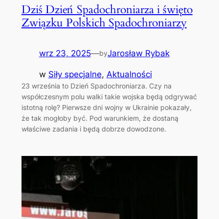
Dziś Dzień Spadochroniarza i święto
Związku Polskich Spadochroniarzy
wrz 23, 2025
—
Jarosław Rybak
by
w
Siły specjalne
, 
Aktualności
23 września to Dzień Spadochroniarza. Czy na
współczesnym polu walki takie wojska będą odgrywać
istotną rolę? Pierwsze dni wojny w Ukrainie pokazały,
że tak mogłoby być. Pod warunkiem, że dostaną
właściwe zadania i będą dobrze dowodzone.