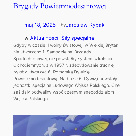
Brygady Powietrznodesantowej
maj 18, 2025
—
Jarosław Rybak
by
w
Aktualności
, 
Siły specjalne
Gdyby w czasie II wojny światowej, w Wielkiej Brytanii,
nie utworzono 1. Samodzielnej Brygady
Spadochronowej, nie powstałby system szkolenia
Cichociemnych, a w 1957 r. zdecydowanie trudniej
byłoby utworzyć 6. Pomorską Dywizję
Powietrznodesantową. Na bazie 6. Dywizji powstały
jednostki specjalne Ludowego Wojska Polskiego. One
zaś dały podwaliny współczesnym specoddziałom
Wojska Polskiego.