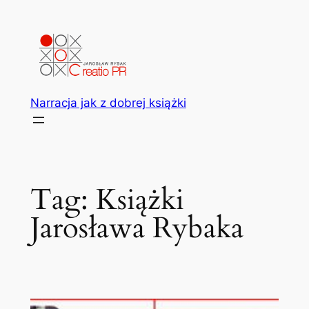
Przejdź
do
treści
Narracja jak z dobrej książki
Tag:
Książki
Jarosława Rybaka