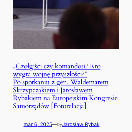
„Czołgiści czy komandosi? Kto
wygra wojnę przyszłości?”
Po spotkaniu z gen. Waldemarem
Skrzypczakiem i Jarosławem
Rybakiem na Europejskim Kongresie
Samorządów [Fotorelacja]
mar 6, 2025
—
Jarosław Rybak
by