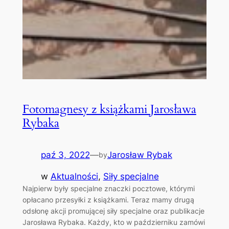
Fotomagnesy z książkami Jarosława
Rybaka
paź 3, 2022
—
Jarosław Rybak
by
w
Aktualności
, 
Siły specjalne
Najpierw były specjalne znaczki pocztowe, którymi
opłacano przesyłki z książkami. Teraz mamy drugą
odsłonę akcji promującej siły specjalne oraz publikacje
Jarosława Rybaka. Każdy, kto w październiku zamówi