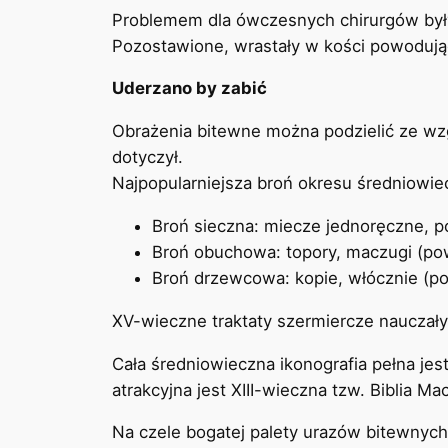
Problemem dla ówczesnych chirurgów były 
Pozostawione, wrastały w kości powodują
Uderzano by zabić
Obrażenia bitewne można podzielić ze wzg
dotyczył.
Najpopularniejsza broń okresu średniowiec
Broń sieczna: miecze jednoręczne, pó
Broń obuchowa: topory, maczugi (pow
Broń drzewcowa: kopie, włócznie (po
XV-wieczne traktaty szermiercze nauczały
Cała średniowieczna ikonografia pełna je
atrakcyjna jest XIII-wieczna tzw. Biblia Ma
Na czele bogatej palety urazów bitewnych 