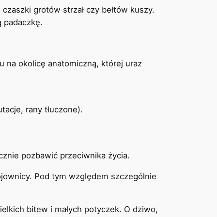
czaszki grotów strzał czy bełtów kuszy.
ą padaczkę.
 na okolicę anatomiczną, której uraz
tacje, rany tłuczone).
cznie pozbawić przeciwnika życia.
 wojownicy. Pod tym względem szczególnie
elkich bitew i małych potyczek. O dziwo,