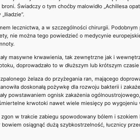
broni. Świadczy o tym choćby malowidło „Achillesa opat
„Iliadzie“.
mem lecznictwa, a w szczególności chirurgii. Podobnym
tety, nie można tego powiedzieć o medycynie europejski
mnoty.
y masywne krwawienia, tak zewnętrzne jak i wewnętrzn
toku, doprowadzało to w dłuższym lub krótszym czasie
palonego żelaza do przyżegania ran, mającego doprowad
stanowiła doskonałą pożywkę dla rozwoju bakterii i zaka
wały powstawaniem ognisk zakażenia ogólnoustrojowego,
miertelne krwotoki nawet wiele miesięcy po wygojeniu
zgon w trakcie zabiegu spowodowany bólem i szokiem by
bowiem osiągnąć dużą szybkostrzelność, łucznicy przed 