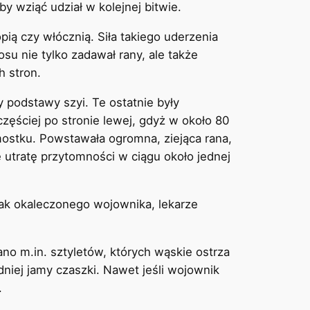
 wziąć udział w kolejnej bitwie.
ią czy włócznią. Siła takiego uderzenia
osu nie tylko zadawał rany, ale także
h stron.
 podstawy szyi. Te ostatnie były
zęściej po stronie lewej, gdyż w około 80
 mostku. Powstawała ogromna, ziejąca rana,
 utratę przytomności w ciągu około jednej
ak okaleczonego wojownika, lekarze
o m.in. sztyletów, których wąskie ostrza
iej jamy czaszki. Nawet jeśli wojownik
.