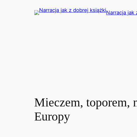
Przejdź
Narracja jak 
do
treści
Mieczem, toporem, 
Europy