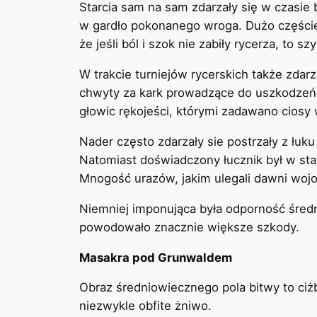
Starcia sam na sam zdarzały się w czasie
w gardło pokonanego wroga. Dużo częściej
że jeśli ból i szok nie zabiły rycerza, to s
W trakcie turniejów rycerskich także zdar
chwyty za kark prowadzące do uszkodzeń k
głowic rękojeści, którymi zadawano ciosy
Nader często zdarzały sie postrzały z łuku
Natomiast doświadczony łucznik był w stani
Mnogość urazów, jakim ulegali dawni wojo
Niemniej imponująca była odporność średn
powodowało znacznie większe szkody.
Masakra pod Grunwaldem
Obraz średniowiecznego pola bitwy to ciżb
niezwykle obfite żniwo.