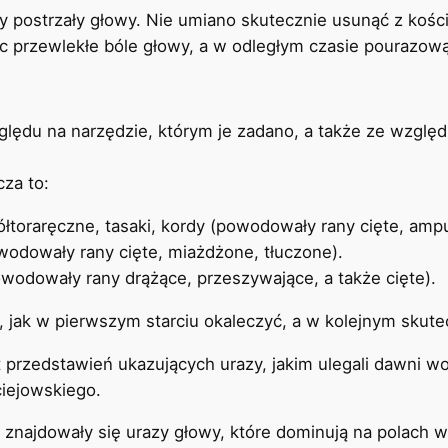
postrzały głowy. Nie umiano skutecznie usunąć z kości 
c przewlekłe bóle głowy, a w odległym czasie pourazow
lędu na narzędzie, którym je zadano, a także ze względu
za to:
łtoraręczne, tasaki, kordy (powodowały rany cięte, ampu
odowały rany cięte, miażdżone, tłuczone).
wodowały rany drążące, przeszywające, a także cięte).
, jak w pierwszym starciu okaleczyć, a w kolejnym skute
st przedstawień ukazujących urazy, jakim ulegali dawni
ciejowskiego.
znajdowały się urazy głowy, które dominują na polach wi