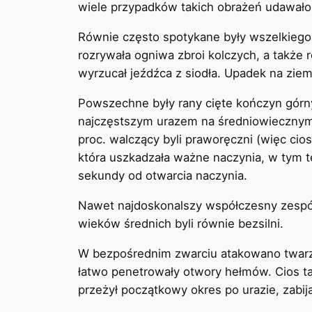
wiele przypadków takich obrażeń udawało 
Równie często spotykane były wszelkiego r
rozrywała ogniwa zbroi kolczych, a także r
wyrzucał jeźdźca z siodła. Upadek na ziem
Powszechne były rany cięte kończyn górny
najczęstszym urazem na średniowiecznym p
proc. walczący byli praworęczni (więc cio
która uszkadzała ważne naczynia, w tym t
sekundy od otwarcia naczynia.
Nawet najdoskonalszy współczesny zespół
wieków średnich byli równie bezsilni.
W bezpośrednim zwarciu atakowano twarz,
łatwo penetrowały otwory hełmów. Cios t
przeżył początkowy okres po urazie, zabi