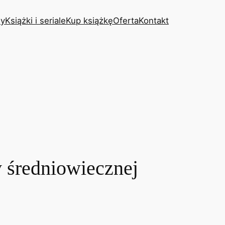
y
Książki i seriale
Kup książkę
Oferta
Kontakt
 średniowiecznej