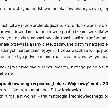
tóre powstały na podstawie przekazów historycznych, lep
olach bitwy prace archeologiczne, które doprowadziły do
ularnymi dowodami na pobitewne pochodzenie szczątków
zględu na zły stan zachowania kości analiza śladów ran
iale przeważają rany cięte, zadawane ostrym narzędziem
zadanych narzędziami tępymi. Trzeba wszakże wziąć po
 może być jedynie minimalna liczba urazów, w tym prz
ckiej walczyło około 11 tys. rycerzy, z czego poległo 8 t
znikome.
opublikowanego w pismie „Lekarz Wojskowy“ nr 4 z 201
irurgii i Neurotraumatologii SU w Krakowie)
 chirurga jest wojna” – traumatologia średniowiecznego p