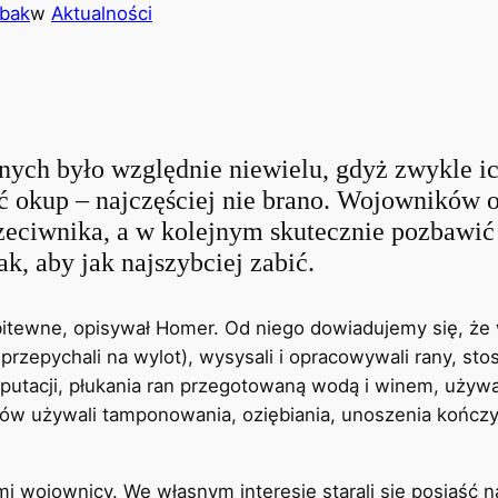
ybak
w
Aktualności
nych było względnie niewielu, gdyż zwykle i
ać okup – najczęściej nie brano. Wojowników 
zeciwnika, a w kolejnym skutecznie pozbawić
k, aby jak najszybciej zabić.
bitewne, opisywał Homer. Od niego dowiadujemy się, że 
 przepychali na wylot), wysysali i opracowywali rany, stoso
tacji, płukania ran przegotowaną wodą i winem, używali
ków używali tamponowania, oziębiania, unoszenia kończ
mi wojownicy. We własnym interesie starali się posiąść n