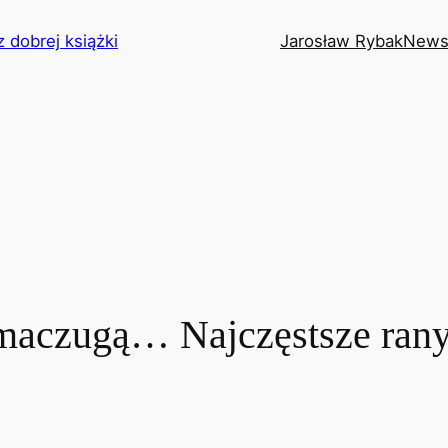
z dobrej książki
Jarosław Rybak
News
maczugą… Najczęstsze rany