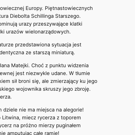
iowiecznej Europy. Piętnastowiecznych
ura Diebolta Schillinga Starszego.
ominują urazy przeszywające klatki
padki urazów wielonarządowych.
aturze przedstawiona sytuacja jest
identyczna ze starszą miniaturą.
Jana Matejki. Choć z punktu widzenia
tewnej jest niezwykle udane. W tłumie
iem sił broni się, ale zmierzający ku jego
wskiego wojownika skruszy jego zbroję.
erza.
dziele nie ma miejsca na alegorie!
 Litwina, miecz rycerza z toporem
rycerz na próżno mierzy puginałem
ie amputując całe ramię!