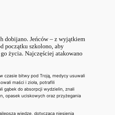
ch dobijano. Jeńców – z wyjątkiem
od początku szkolono, aby
 go życia. Najczęściej atakowano
w czasie bitwy pod Troją, medycy usuwali
wali maści i zioła, potrafili
 gąbek do absorpcji wydzielin, znali
yn, opasek uciskowych oraz przyżegania
ajlepszą wiedzę, dotyczącą niesienia