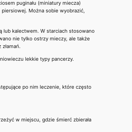
ciosem puginału (miniatury miecza)
 piersiowej. Można sobie wyobrazić,
cią lub kalectwem. W starciach stosowano
no nie tylko ostrzy mieczy, ale także
z złamań.
dniowieczu lekkie typy pancerzy.
tępujące po nim leczenie, które często
rzeżyć w miejscu, gdzie śmierć zbierała