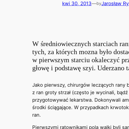
kwi 30, 2013
—
Jarosław R
by
W średniowiecznych starciach ran
tych, za których mozna było dost
w pierwszym starciu okaleczyć pr
głowę i podstawę szyi. Uderzano ta
Jako pierwszy, chirurgów leczących rany 
z ran groty strzał (często je wycinali, bądź
przygotowywać lekarstwa. Dokonywali ampu
środki ściągające. W przypadkach krwoto
ran.
Pierwszymi ratownikami pola walki byli sa