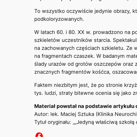
To wszystko oczywiście jedynie obrazy, k
podkoloryzowanych.
W latach 60. i 80. XX w. prowadzono na p
szkieletów uczestników starcia. Spektak
na zachowanych częściach szkieletu. Ze w
na fragmentach czaszek. W badanym mater
ślady urazów od grotów oszczepów oraz 
znacznych fragmentów kośćca, oszacowana
Faktem niezbitym jest, że po stronie krzyża
tys. ludzi, straty bitewne ocenia się jako 
Materiał powstał na podstawie artykułu 
Autor: lek. Maciej Sztuka (Klinika Neuroch
Tytuł oryginału: „„Jedyną właściwą szkołą