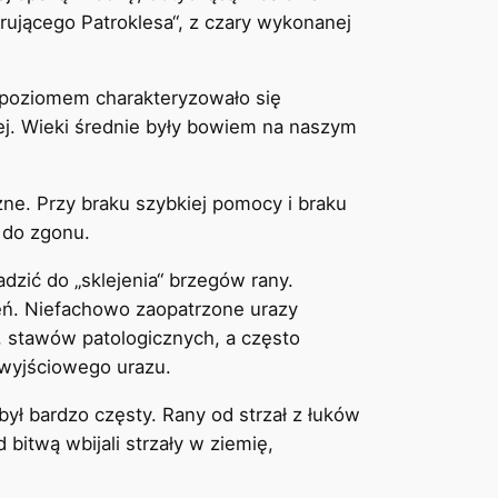
rującego Patroklesa“, z czary wykonanej
 poziomem charakteryzowało się
ej. Wieki średnie były bowiem na naszym
e. Przy braku szybkiej pomocy i braku
 do zgonu.
zić do „sklejenia“ brzegów rany.
żeń. Niefachowo zaopatrzone urazy
 stawów patologicznych, a często
 wyjściowego urazu.
ł bardzo częsty. Rany od strzał z łuków
bitwą wbijali strzały w ziemię,