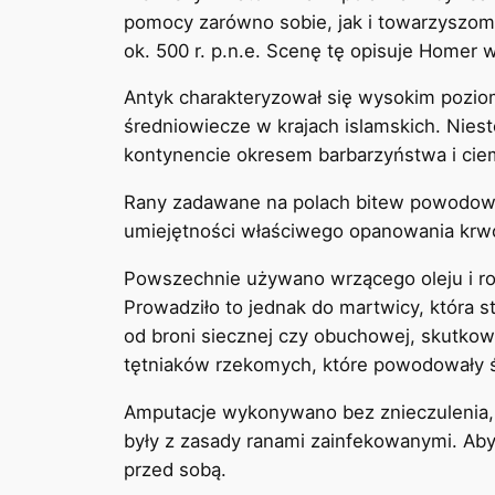
pomocy zarówno sobie, jak i towarzyszom 
ok. 500 r. p.n.e. Scenę tę opisuje Homer w 
Antyk charakteryzował się wysokim pozio
średniowiecze w krajach islamskich. Nies
kontynencie okresem barbarzyństwa i cie
Rany zadawane na polach bitew powodował
umiejętności właściwego opanowania krwo
Powszechnie używano wrzącego oleju i roz
Prowadziło to jednak do martwicy, która 
od broni siecznej czy obuchowej, skutko
tętniaków rzekomych, które powodowały ś
Amputacje wykonywano bez znieczulenia, 
były z zasady ranami zainfekowanymi. Aby 
przed sobą.