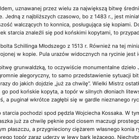
ldem, uznawanej przez wielu za największą bitwę średn
 Jedną z najbliższych czasowo, bo z 1483 r., jest miniat
zość walczących to konnica, posługująca się kopiami. D
utek starcia znaleźli się pod końskimi kopytami, to przy
bolta Schillinga Młodszego z 1513 r. Również na tej mini
rojonej w kopie. Pula urazów widocznych na rycinie jest 
 bitwę grunwaldzką, to oczywiście monumentalne dzieło 
ogromnie alegoryczny, to samo przedstawienie sytuacji bi
zy do jakich dojdzie „już za chwilę”. Wielki Mistrz ostatk
 go pod końskie kopyta, a topór w silnych dłoniach lite
ś, a puginał wkrótce zagłębi się w gardle nieznanego ryc
 starcia pochodzi spod pędzla Wojciecha Kossaka. W tym 
aszka już za chwilę pęknie pod ciosem maczugi prostego
ym płaszczu, a przygnieciony ciężarem własnego konia 
rego topór zaraz uderzy w lewy bark leżącego. Niechybn