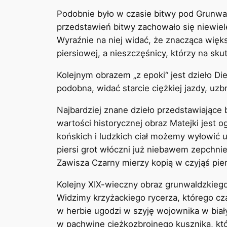
Podobnie było w czasie bitwy pod Grunwa
przedstawień bitwy zachowało się niewiele.
Wyraźnie na niej widać, że znacząca więks
piersiowej, a nieszczęśnicy, którzy na sk
Kolejnym obrazem „z epoki“ jest dzieło Die
podobna, widać starcie ciężkiej jazdy, uzb
Najbardziej znane dzieło przedstawiające
wartości historycznej obraz Matejki jest 
końskich i ludzkich ciał możemy wyłowić ura
piersi grot włóczni już niebawem zepchnie
Zawisza Czarny mierzy kopią w czyjąś pier
Kolejny XIX-wieczny obraz grunwaldzkiego
Widzimy krzyżackiego rycerza, którego cz
w herbie ugodzi w szyję wojownika w biał
w pachwinę ciężkozbrojnego kusznika, któ