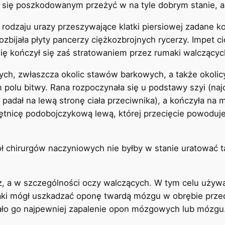
się poszkodowanym przeżyć w na tyle dobrym stanie, aby
odzaju urazy przeszywające klatki piersiowej zadane kop
ozbijała płyty pancerzy ciężkozbrojnych rycerzy. Impet ci
ię kończył się zaś stratowaniem przez rumaki walczącyc
ch, zwłaszcza okolic stawów barkowych, a także okolicy
olu bitwy. Rana rozpoczynała się u podstawy szyi (najc
s padał na lewą stronę ciała przeciwnika), a kończyła na
ętnicę podobojczykową lewą, której przecięcie powoduje
 chirurgów naczyniowych nie byłby w stanie uratować t
 a w szczególności oczy walczących. W tym celu używan
aki mógł uszkadzać oponę twardą mózgu w obrębie przedn
jało go najpewniej zapalenie opon mózgowych lub mózgu