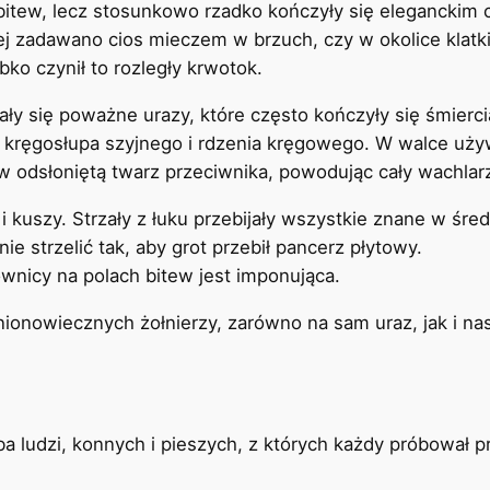
 bitew, lecz stosunkowo rzadko kończyły się eleganckim 
 zadawano cios mieczem w brzuch, czy w okolice klatki
zybko czynił to rozległy krwotok.
zały się poważne urazy, które często kończyły się śmier
ręgosłupa szyjnego i rdzenia kręgowego. W walce używa
 w odsłoniętą twarz przeciwnika, powodując cały wachlar
 i kuszy. Strzały z łuku przebijały wszystkie znane w śre
e strzelić tak, aby grot przebił pancerz płytowy.
wnicy na polach bitew jest imponująca.
ionowiecznych żołnierzy, zarówno na sam uraz, jak i nas
a ludzi, konnych i pieszych, z których każdy próbował p