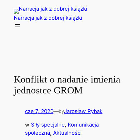
Przejdź
do
Narracja jak z dobrej książki
treści
Konflikt o nadanie imienia
jednostce GROM
cze 7, 2020
—
Jarosław Rybak
by
w
Siły specjalne
, 
Komunikacja
społeczna
, 
Aktualności