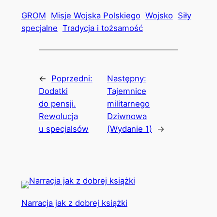
GROM
Misje Wojska Polskiego
Wojsko
Siły
specjalne
Tradycja i tożsamość
←
Poprzedni:
Następny:
Dodatki
Tajemnice
do pensji.
militarnego
Rewolucja
Dziwnowa
u specjalsów
(Wydanie 1)
→
Narracja jak z dobrej książki