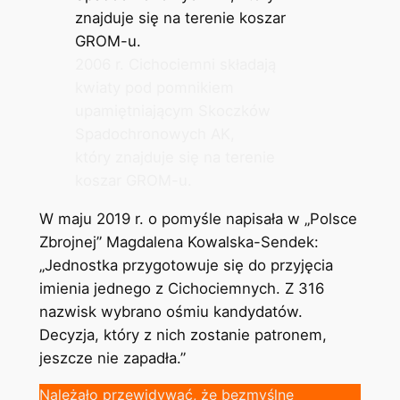
2006 r. Cichociemni składają
kwiaty pod pomnikiem
upamiętniającym Skoczków
Spadochronowych AK,
który znajduje się na terenie
koszar GROM-u.
W maju 2019 r. o pomyśle napisała w „Polsce
Zbrojnej” Magdalena Kowalska-Sendek:
„Jednostka przygotowuje się do przyjęcia
imienia jednego z Cichociemnych. Z 316
nazwisk wybrano ośmiu kandydatów.
Decyzja, który z nich zostanie patronem,
jeszcze nie zapadła.”
Należało przewidywać, że bezmyślne