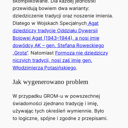
skomplikowane. Dla każdej jednostki
przewidują bowiem dwa warianty:
dziedziczenie tradycji oraz noszenie imienia.
Dlatego w Wojskach Specjalnych
Agat
dziedziczy tradycje Oddziału Dywersji
Bojowej Agat (1943–1944), a nosi imię
dowódcy AK – gen. Stefana Roweckiego
„Grota”
. Natomiast
Formoza nie dziedziczy
niczyich tradycji, nosi zaś imię gen.
Włodzimierza Potasińskiego
.
Jak wygenerowano problem
W przypadku GROM-u w powszechnej
świadomości zjednano tradycję i imię,
używając tych określeń wymiennie. Było
to logiczne, spójne i zgodne z przepisami.