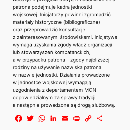
patrona podejmuje kadra jednostki
wojskowej. Inicjatorzy powinni zgromadzić
materiały historyczne (bibliograficzne)
oraz przeprowadzić konsultacje
z zainteresowanymi środowiskami. Inicjatywa
wymaga uzyskania zgody władz organizacji
lub stowarzyszeń kombatanckich,
a w przypadku patrona – zgody najbliższej
rodziny na używanie nazwiska patrona
w nazwie jednostki. Działania prowadzone
w jednostce wojskowej wymagają
uzgodnienia z departamentem MON
odpowiedzialnym za sprawy tradycji,
a następnie prowadzone są drogą służbową.
Facebook
Twitter
WhatsApp
LinkedIn
Email
Print
Copy
Share
Link