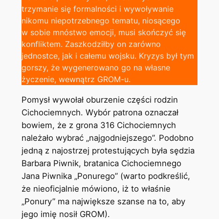
trzymanie się formalności i wywoływanie
nikomu niepotrzebnego tematu, niosącego
w sobie mnóstwo emocji, musi skończyć się
konfliktem. Zaszkodziłby on zarówno
jednostce, jak i całemu wojsku. Kryzys był tym
gorszy, że wygenerowano go na własne
życzenie, wewnątrz GROM-u.
Pomysł wywołał oburzenie części rodzin
Cichociemnych. Wybór patrona oznaczał
bowiem, że z grona 316 Cichociemnych
należało wybrać „najgodniejszego”. Podobno
jedną z najostrzej protestujących była sędzia
Barbara Piwnik, bratanica Cichociemnego
Jana Piwnika „Ponurego” (warto podkreślić,
że nieoficjalnie mówiono, iż to właśnie
„Ponury” ma największe szanse na to, aby
jego imię nosił GROM).