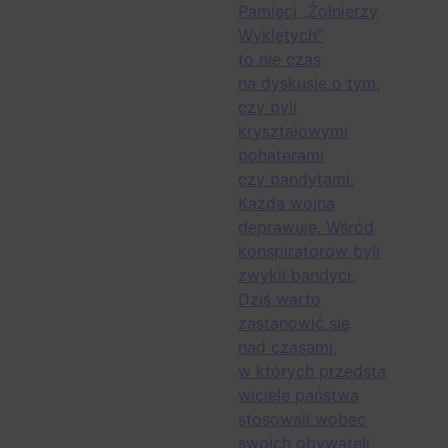
Pamięci „Żołnierzy
Wyklętych”
to nie czas
na dyskusje o tym,
czy byli
kryształowymi
bohaterami
czy bandytami.
Każda wojna
deprawuje. Wśród
konspiratorów byli
zwykli bandyci.
Dziś warto
zastanowić się
nad czasami,
w których przedsta
wiciele państwa
stosowali wobec
swoich obywateli