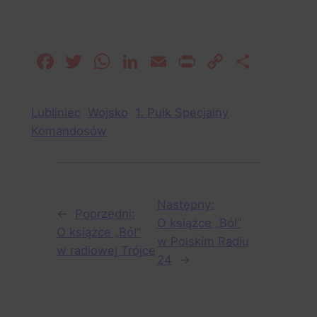
areszt.
Facebook
Twitter
WhatsApp
LinkedIn
Email
Print
Copy
Share
Link
Lubliniec
Wojsko
1. Pułk Specjalny
Komandosów
Następny:
←
Poprzedni:
O książce „Ból”
O książce „Ból”
w Polskim Radiu
w radiowej Trójce
24
→