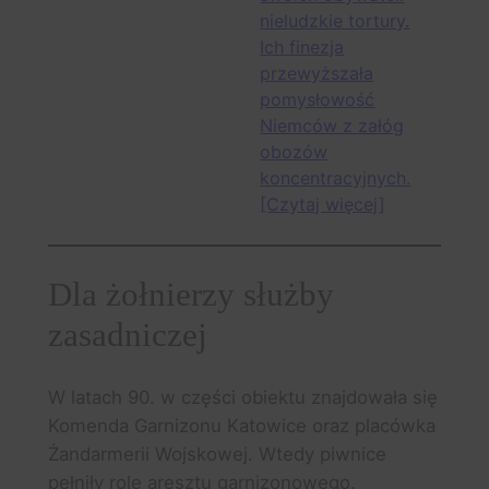
nieludzkie tortury.
Ich finezja
przewyższała
pomysłowość
Niemców z załóg
obozów
koncentracyjnych.
[Czytaj więcej]
Dla żołnierzy służby
zasadniczej
W latach 90. w części obiektu znajdowała się
Komenda Garnizonu Katowice oraz placówka
Żandarmerii Wojskowej. Wtedy piwnice
pełniły rolę aresztu garnizonowego.