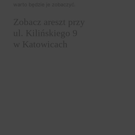
warto będzie je zobaczyć.
Zobacz areszt przy
ul. Kilińskiego 9
w Katowicach
Wyremontowana klatka schodowa
prowadzi do piwnicy,
w której przez kilkadziesiąt lat działał