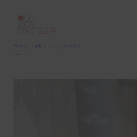
Przejdź
do
treści
Narracja jak z dobrej książki