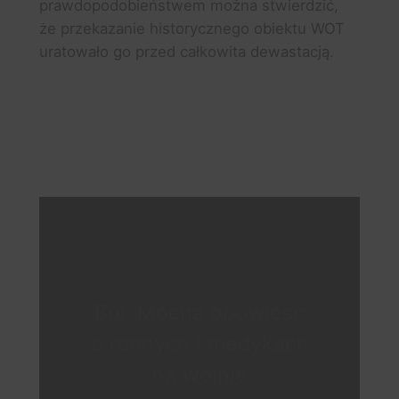
prawdopodobieństwem można stwierdzić,
że przekazanie historycznego obiektu WOT
uratowało go przed całkowita dewastacją.
Ból. Mocna opowieść
o rannych i medykach
na wojnie