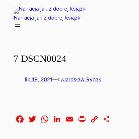
Przejdź
do
Narracja jak z dobrej książki
treści
7 DSCN0024
lip 19, 2021
—
Jarosław Rybak
by
Facebook
Twitter
WhatsApp
LinkedIn
Email
Print
Copy
Share
Link