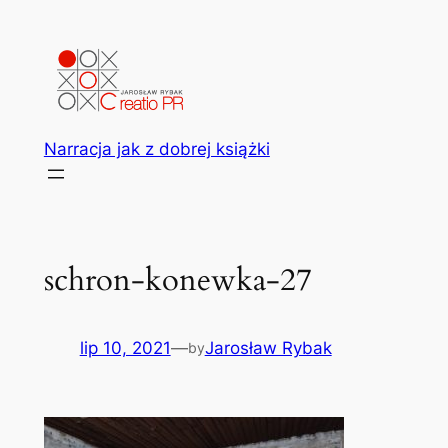
Przejdź
do
treści
Narracja jak z dobrej książki
schron-konewka-27
lip 10, 2021
—
Jarosław Rybak
by