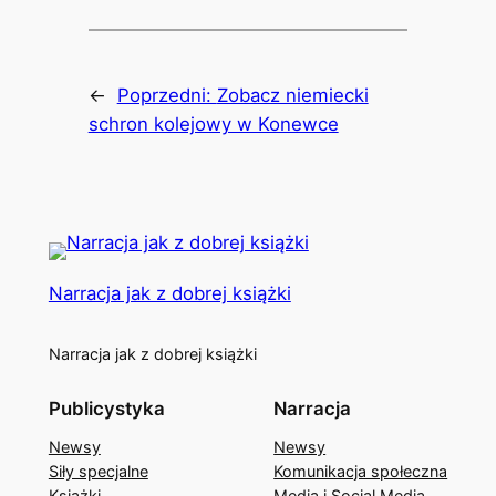
←
Poprzedni:
Zobacz niemiecki
schron kolejowy w Konewce
Narracja jak z dobrej książki
Narracja jak z dobrej książki
Publicystyka
Narracja
Newsy
Newsy
Siły specjalne
Komunikacja społeczna
Książki
Media i Social Media