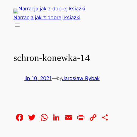
Przejdź
do
Narracja jak z dobrej książki
treści
schron-konewka-14
lip 10, 2021
—
Jarosław Rybak
by
Facebook
Twitter
WhatsApp
LinkedIn
Email
Print
Copy
Share
Link