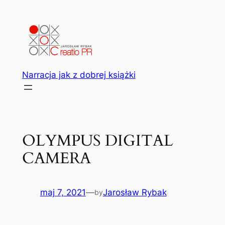
Przejdź
do
treści
Narracja jak z dobrej książki
OLYMPUS DIGITAL
CAMERA
maj 7, 2021
—
Jarosław Rybak
by