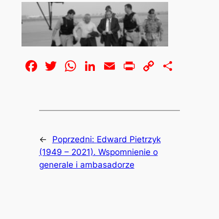
Facebook
Twitter
WhatsApp
LinkedIn
Email
Print
Copy
Share
Link
←
Poprzedni:
Edward Pietrzyk
(1949 – 2021). Wspomnienie o
generale i ambasadorze