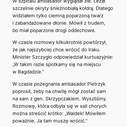
W szpitalu ambasador wyglądał źle. Leżał
szczelnie okryty śnieżnobiałą kołdrą. Dlatego
widziałem tylko ciemną poparzoną twarz
i zabandażowane dłonie. Mówił z trudem,
bo miał poparzone drogi oddechowe.
W czasie rozmowy kilkukrotnie powtórzył,
że jak najszybciej chce wrócić do Iraku.
Minister Szczygło odpowiedział kurtuazyjnie:
„W takim razie spotkamy się na miejscu
w Bagdadzie.”
W czasie pożegnania ambasador Pietrzyk
poprosił, żeby na chwilę mógł zostać sam
na sam z gen. Skrzypczakiem. Wyszliśmy.
Rozmowę, która odbyła się w sali chorych
można streścić krótko: „Waldek! Mówiłem
poważnie. Ja tam muszę wrócić.”