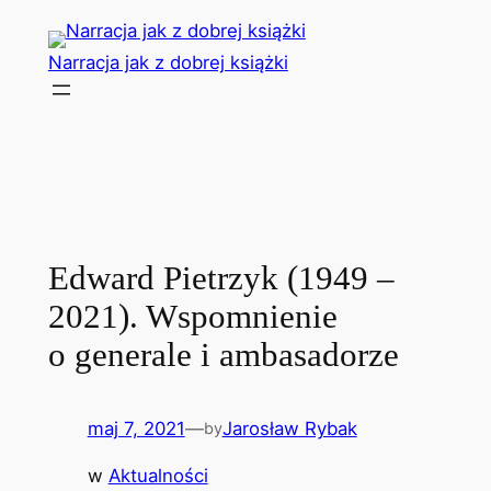
Przejdź
do
Narracja jak z dobrej książki
treści
Edward Pietrzyk (1949 –
2021). Wspomnienie
o generale i ambasadorze
maj 7, 2021
—
Jarosław Rybak
by
w
Aktualności