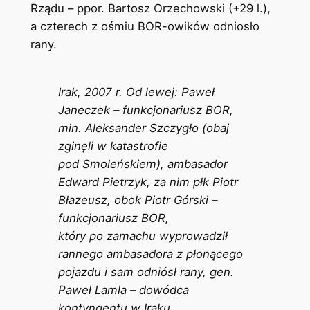
Rządu – ppor. Bartosz Orzechowski (+29 l.),
a czterech z ośmiu BOR-owików odniosło
rany.
Irak, 2007 r. Od lewej: Paweł
Janeczek – funkcjonariusz BOR,
min. Aleksander Szczygło (obaj
zginęli w katastrofie
pod Smoleńskiem), ambasador
Edward Pietrzyk, za nim płk Piotr
Błazeusz, obok Piotr Górski –
funkcjonariusz BOR,
który po zamachu wyprowadził
rannego ambasadora z płonącego
pojazdu i sam odniósł rany, gen.
Paweł Lamla – dowódca
kontyngentu w Iraku.