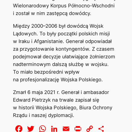
Wielonarodowy Korpus Północno-Wschodni
i został w nim zastępcą dowódcy.
Między 2000–2006 był dowódcą Wojsk
Lądowych. To były początki polskich misji
w Iraku i Afganistanie. Generał odpowiadał
za przygotowanie kontyngentów. Z czasem
podejmował decyzje ułatwiające żołnierzom
nadterminowym dalszą służbę w wojsku.
To miało bezpośredni wpływ
na profesjonalizację Wojska Polskiego.
Zmarł 6 maja 2021 r. Generał i ambasador
Edward Pietrzyk na trwale zapisał się
w historii Wojska Polskiego, Biura Ochrony
Rządu i naszej dyplomacji.
Facebook
Twitter
WhatsApp
LinkedIn
Email
Print
Copy
Share