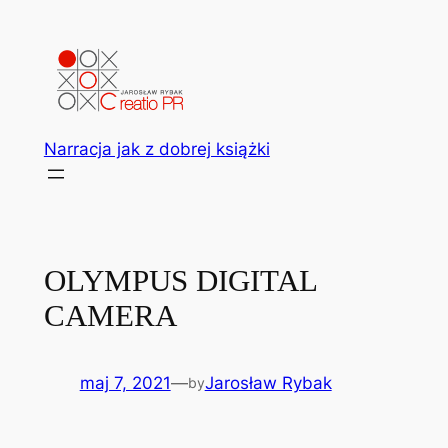
Przejdź
do
treści
Narracja jak z dobrej książki
OLYMPUS DIGITAL
CAMERA
maj 7, 2021
—
Jarosław Rybak
by