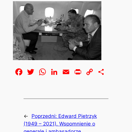
Facebook
Twitter
WhatsApp
LinkedIn
Email
Print
Copy
Share
Link
←
Poprzedni:
Edward Pietrzyk
(1949 – 2021). Wspomnienie o
generale i ambasadorze