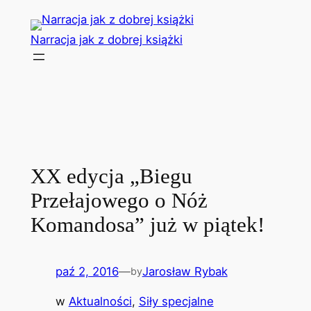
Przejdź
do
Narracja jak z dobrej książki
treści
XX edycja „Biegu
Przełajowego o Nóż
Komandosa” już w piątek!
paź 2, 2016
—
Jarosław Rybak
by
w
Aktualności
, 
Siły specjalne