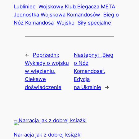
Lubliniec
Wojskowy Klub Biegacza META
Jednostka Wojskowa Komandosów
Bieg o
Nóż Komandosa
Wojsko
Siły specjalne
←
Poprzedni:
Następny:
„Bieg
Wykłady o wojsku
o Nóż
w więzieniu.
Komandosa”.
Ciekawe
Edycja
doświadczenie
na Ukrainie
→
Narracja jak z dobrej książki