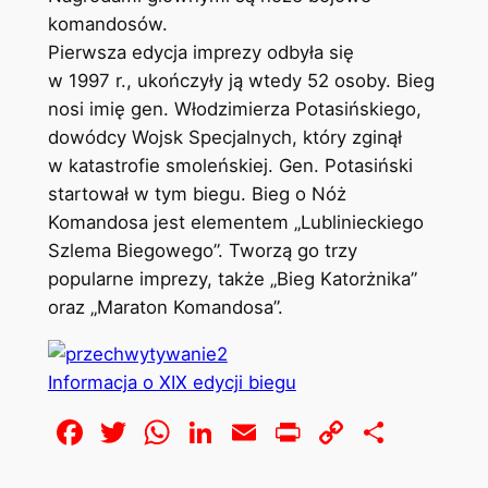
komandosów.
Pierwsza edycja imprezy odbyła się
w 1997 r., ukończyły ją wtedy 52 osoby. Bieg
nosi imię gen. Włodzimierza Potasińskiego,
dowódcy Wojsk Specjalnych, który zginął
w katastrofie smoleńskiej. Gen. Potasiński
startował w tym biegu. Bieg o Nóż
Komandosa jest elementem „Lublinieckiego
Szlema Biegowego”. Tworzą go trzy
popularne imprezy, także „Bieg Katorżnika”
oraz „Maraton Komandosa”.
Informacja o XIX edycji biegu
Facebook
Twitter
WhatsApp
LinkedIn
Email
Print
Copy
Share
Link