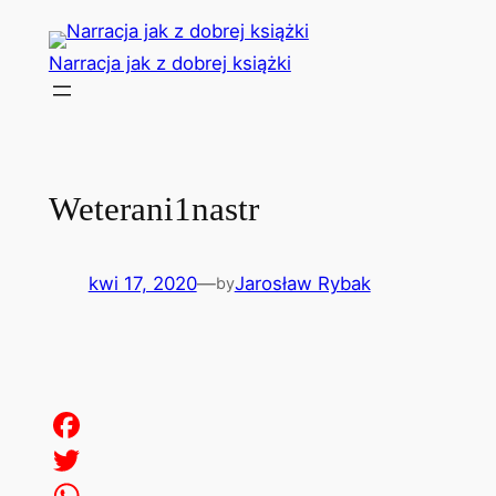
Przejdź
do
Narracja jak z dobrej książki
treści
Weterani1nastr
kwi 17, 2020
—
Jarosław Rybak
by
Facebook
Twitter