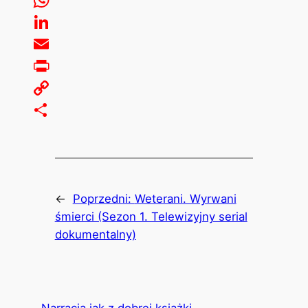
WhatsApp
LinkedIn
Email
Print
Copy
Link
Share
←
Poprzedni:
Weterani. Wyrwani
śmierci (Sezon 1. Telewizyjny serial
dokumentalny)