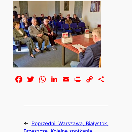
Facebook
Twitter
WhatsApp
LinkedIn
Email
Print
Copy
Share
Link
←
Poprzedni:
Warszawa, Białystok,
Brzeszcze. Kolejne spotkania