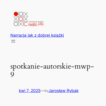
Przejdź
do
treści
Narracja jak z dobrej książki
spotkanie-autorskie-mwp-
9
kwi 7, 2025
—
Jarosław Rybak
by