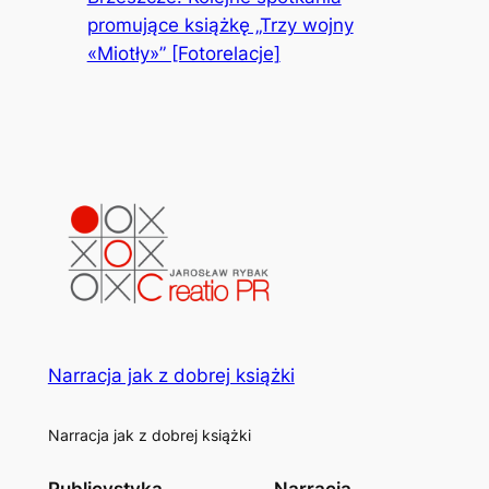
promujące książkę „Trzy wojny
«Miotły»” [Fotorelacje]
Narracja jak z dobrej książki
Narracja jak z dobrej książki