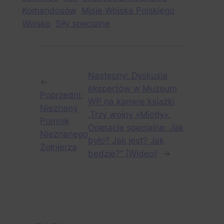
Komandosów
Misje Wojska Polskiego
Wojsko
Siły specjalne
Następny:
Dyskusja
←
ekspertów w Muzeum
Poprzedni:
WP na kanwie książki
Nieznany
„Trzy wojny «Miotły».
Pomnik
Operacje specjalne: Jak
Nieznanego
było? Jak jest? Jak
Żołnierza
będzie?” [Wideo]
→