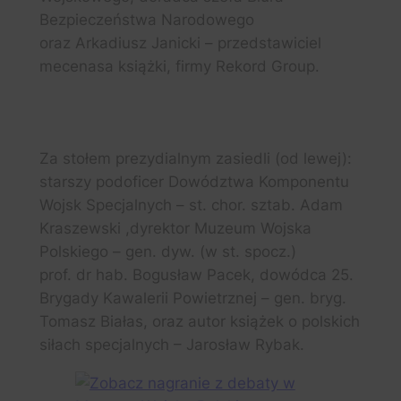
Bezpieczeństwa Narodowego
oraz Arkadiusz Janicki – przedstawiciel
mecenasa książki, firmy Rekord Group.
Fot. Katarzyna Mołczanow / MWP
Za stołem prezydialnym zasiedli (od lewej):
starszy podoficer Dowództwa Komponentu
Wojsk Specjalnych – st. chor. sztab. Adam
Kraszewski ,dyrektor Muzeum Wojska
Polskiego – gen. dyw. (w st. spocz.)
prof. dr hab. Bogusław Pacek, dowódca 25.
Brygady Kawalerii Powietrznej – gen. bryg.
Tomasz Białas, oraz autor książek o polskich
siłach specjalnych – Jarosław Rybak.