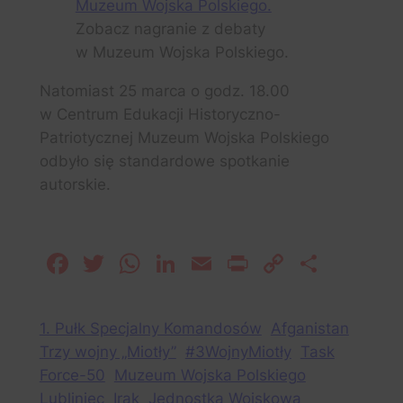
Zobacz nagranie z debaty
w Muzeum Wojska Polskiego.
Natomiast 25 marca o godz. 18.00
w Centrum Edukacji Historyczno-
Patriotycznej Muzeum Wojska Polskiego
odbyło się standardowe spotkanie
autorskie.
Facebook
Twitter
WhatsApp
LinkedIn
Email
Print
Copy
Share
Link
1. Pułk Specjalny Komandosów
Afganistan
Trzy wojny „Miotły”
#3WojnyMiotły
Task
Force-50
Muzeum Wojska Polskiego
Lubliniec
Irak
Jednostka Wojskowa