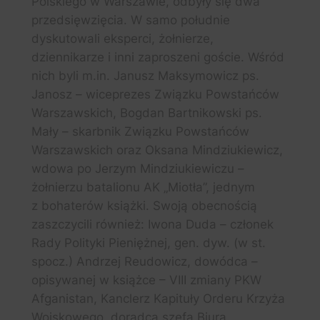
Polskiego w Warszawie, odbyły się dwa
przedsięwzięcia. W samo południe
dyskutowali eksperci, żołnierze,
dziennikarze i inni zaproszeni goście. Wśród
nich byli m.in. Janusz Maksymowicz ps.
Janosz – wiceprezes Związku Powstańców
Warszawskich, Bogdan Bartnikowski ps.
Mały – skarbnik Związku Powstańców
Warszawskich oraz Oksana Mindziukiewicz,
wdowa po Jerzym Mindziukiewiczu –
żołnierzu batalionu AK „Miotła”, jednym
z bohaterów książki. Swoją obecnością
zaszczycili również: Iwona Duda – członek
Rady Polityki Pieniężnej, gen. dyw. (w st.
spocz.) Andrzej Reudowicz, dowódca –
opisywanej w książce – VIII zmiany PKW
Afganistan, Kanclerz Kapituły Orderu Krzyża
Wojskowego, doradca szefa Biura