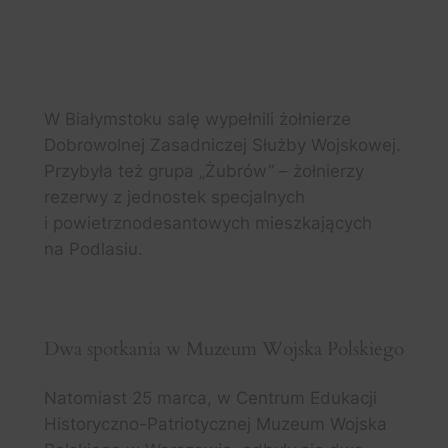
Fot. Biblioteka Publiczna
OK w Brzeszczach
W Białymstoku salę wypełnili żołnierze
Dobrowolnej Zasadniczej Służby Wojskowej.
Przybyła też grupa „Żubrów” – żołnierzy
rezerwy z jednostek specjalnych
i powietrznodesantowych mieszkających
na Podlasiu.
Fot. Klub 18. Pułku Rozpoznawczego
Dwa spotkania w Muzeum Wojska Polskiego
Natomiast 25 marca, w Centrum Edukacji
Historyczno-Patriotycznej Muzeum Wojska