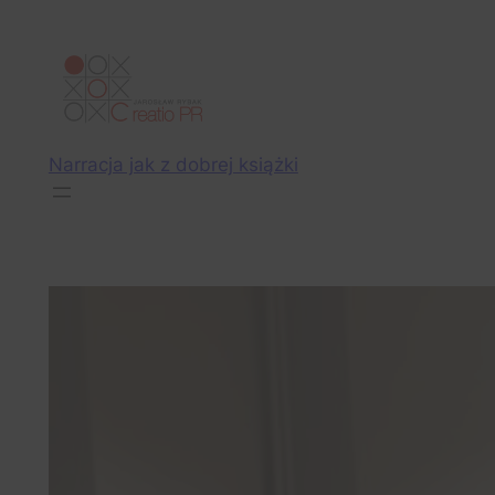
Przejdź
do
treści
Narracja jak z dobrej książki