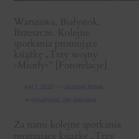
Warszawa, Białystok,
Brzeszcze. Kolejne
spotkania promujące
książkę „Trzy wojny
«Miotły»” [Fotorelacje]
kwi 7, 2025
—
Jarosław Rybak
by
w
Aktualności
, 
Siły specjalne
Za nami kolejne spotkania
promujące książkę „Trzy