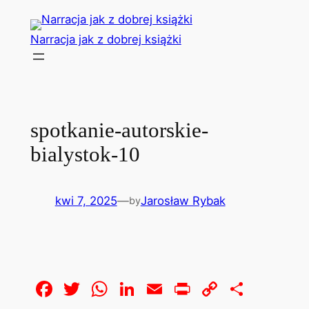
Przejdź
do
Narracja jak z dobrej książki
treści
spotkanie-autorskie-
bialystok-10
kwi 7, 2025
—
Jarosław Rybak
by
Facebook
Twitter
WhatsApp
LinkedIn
Email
Print
Copy
Share