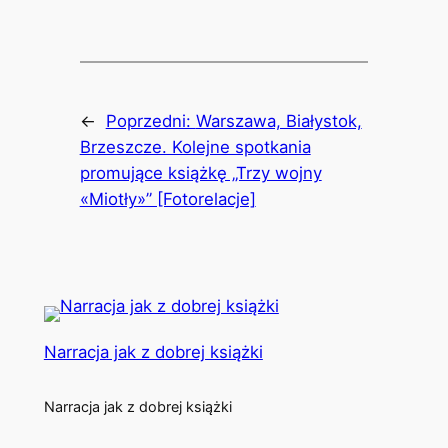
Link
←
Poprzedni:
Warszawa, Białystok,
Brzeszcze. Kolejne spotkania
promujące książkę „Trzy wojny
«Miotły»” [Fotorelacje]
Narracja jak z dobrej książki
Narracja jak z dobrej książki