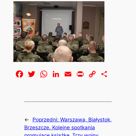
Facebook
Twitter
WhatsApp
LinkedIn
Email
Print
Copy
Share
Link
←
Poprzedni:
Warszawa, Białystok,
Brzeszcze. Kolejne spotkania
promujące książkę „Trzy wojny