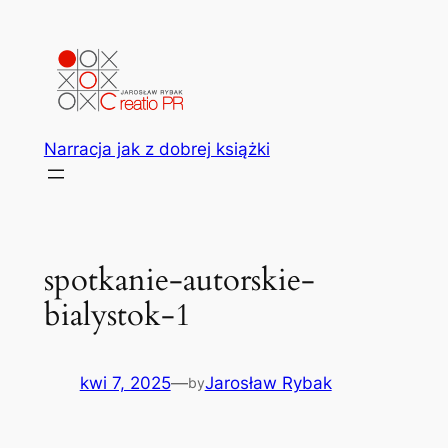
Przejdź
do
treści
Narracja jak z dobrej książki
spotkanie-autorskie-
bialystok-1
kwi 7, 2025
—
Jarosław Rybak
by