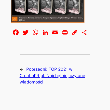
Facebook
Twitter
WhatsApp
LinkedIn
Email
Print
Copy
Share
Link
←
Poprzedni:
TOP 2021 w
CreatioPR.pl. Najchętniej czytane
wiadomości