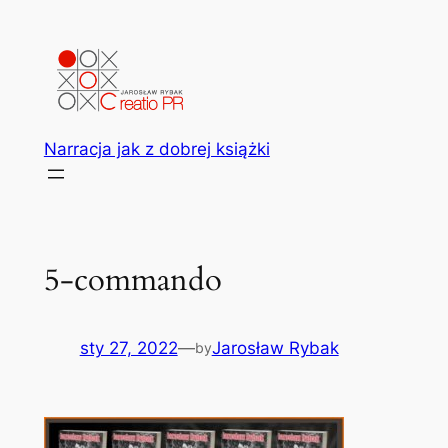
Przejdź
do
treści
Narracja jak z dobrej książki
5-commando
sty 27, 2022
—
Jarosław Rybak
by