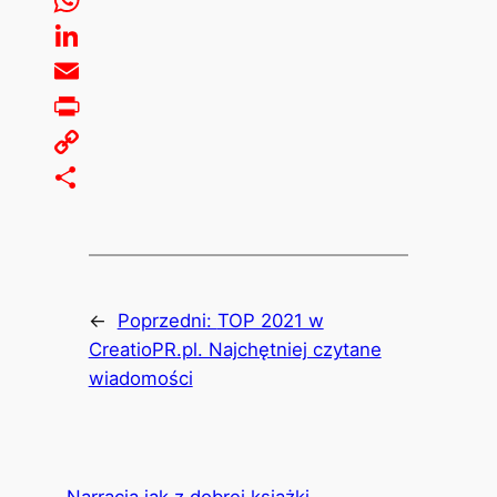
WhatsApp
LinkedIn
Email
Print
Copy
Link
Share
←
Poprzedni:
TOP 2021 w
CreatioPR.pl. Najchętniej czytane
wiadomości