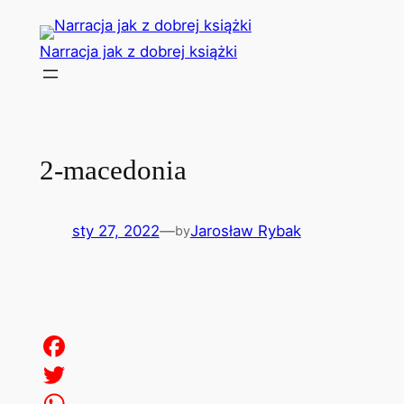
Przejdź
do
Narracja jak z dobrej książki
treści
2-macedonia
sty 27, 2022
—
Jarosław Rybak
by
Facebook
Twitter