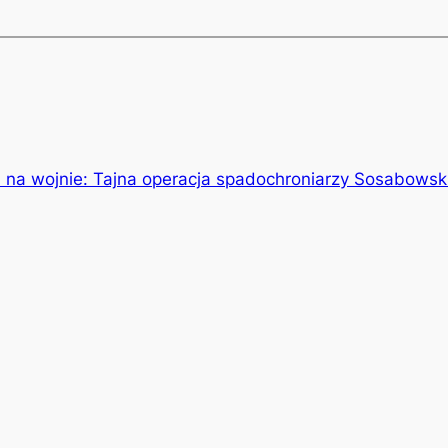
 na wojnie: Tajna operacja spadochroniarzy Sosabowskie