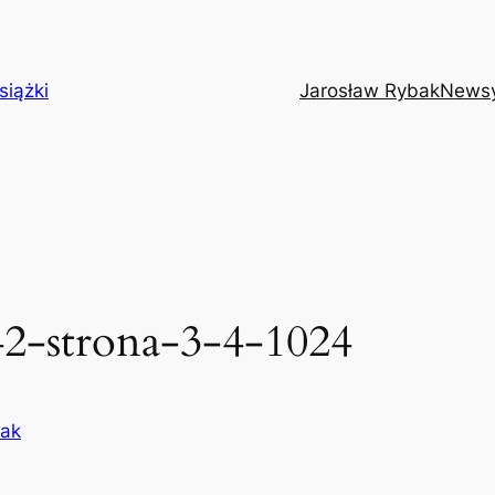
siążki
Jarosław Rybak
News
42-strona-3-4-1024
bak