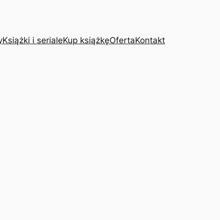
y
Książki i seriale
Kup książkę
Oferta
Kontakt