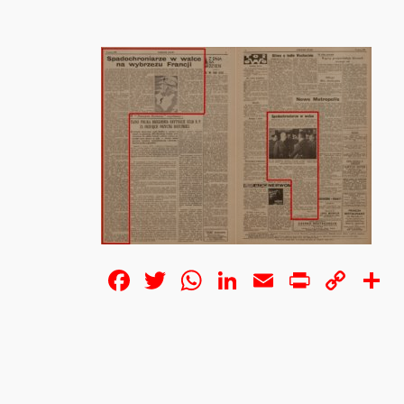
Facebook
Twitter
WhatsApp
LinkedIn
Email
Print
Cop
S
Lin