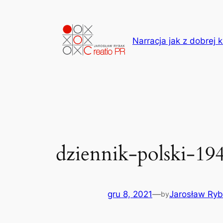
Przejdź
do
treści
Narracja jak z dobrej k
dziennik-polski-19
gru 8, 2021
—
Jarosław Ry
by