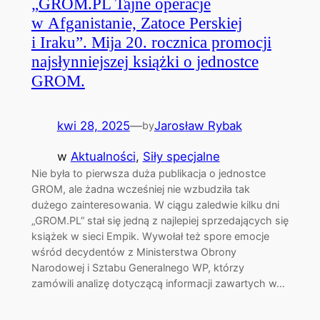
„GROM.PL Tajne operacje
w Afganistanie, Zatoce Perskiej
i Iraku”. Mija 20. rocznica promocji
najsłynniejszej książki o jednostce
GROM.
kwi 28, 2025
—
Jarosław Rybak
by
w
Aktualności
, 
Siły specjalne
Nie była to pierwsza duża publikacja o jednostce
GROM, ale żadna wcześniej nie wzbudziła tak
dużego zainteresowania. W ciągu zaledwie kilku dni
„GROM.PL” stał się jedną z najlepiej sprzedających się
książek w sieci Empik. Wywołał też spore emocje
wśród decydentów z Ministerstwa Obrony
Narodowej i Sztabu Generalnego WP, którzy
zamówili analizę dotyczącą informacji zawartych w…