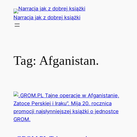
Przejdź
do
Narracja jak z dobrej książki
treści
Tag:
Afganistan.