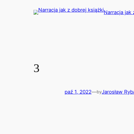
Przejdź
Narracja jak 
do
treści
3
paź 1, 2022
—
Jarosław Ryb
by