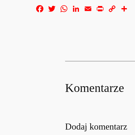
Facebook
Twitter
WhatsApp
LinkedIn
Email
Print
Cop
S
Lin
Komentarze
Dodaj komentarz