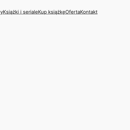
y
Książki i seriale
Kup książkę
Oferta
Kontakt