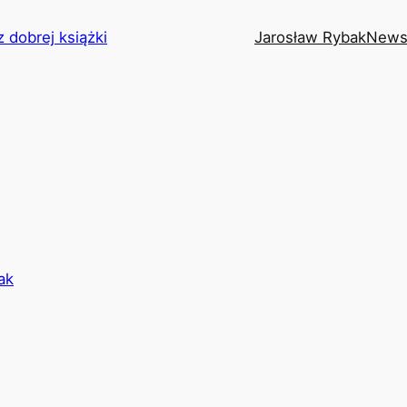
z dobrej książki
Jarosław Rybak
News
ak