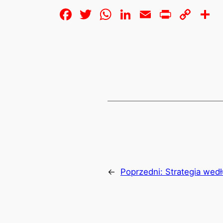
Facebook
Twitter
WhatsApp
LinkedIn
Email
Print
Cop
S
Lin
←
Poprzedni:
Strategia wed