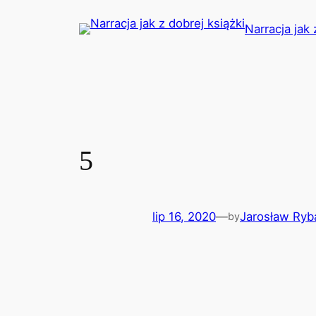
Przejdź
Narracja jak 
do
treści
5
lip 16, 2020
—
Jarosław Ryb
by