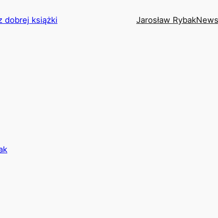
z dobrej książki
Jarosław Rybak
News
ak