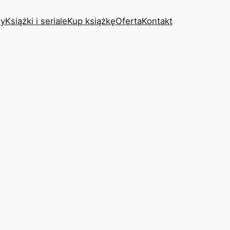
y
Książki i seriale
Kup książkę
Oferta
Kontakt