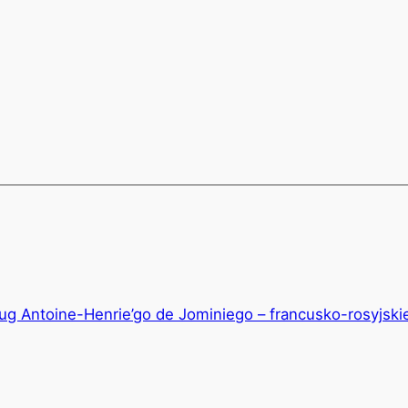
y
hare
k
ług Antoine-Henrie’go de Jominiego – francusko-rosyjsk