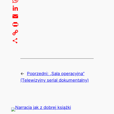
WhatsApp
LinkedIn
Email
Print
Copy
Link
Share
←
Poprzedni:
„Sala operacyjna”
(Telewizyjny serial dokumentalny)