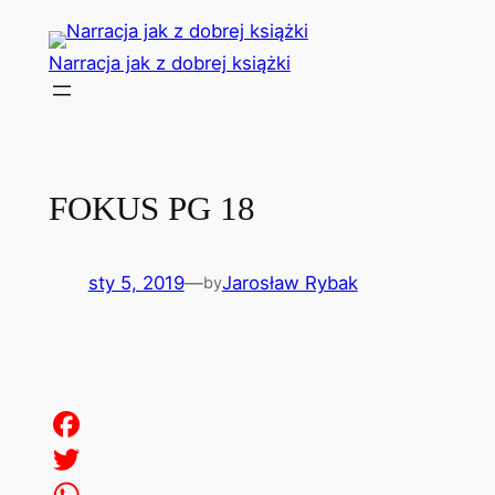
Przejdź
do
Narracja jak z dobrej książki
treści
FOKUS PG 18
sty 5, 2019
—
Jarosław Rybak
by
Facebook
Twitter