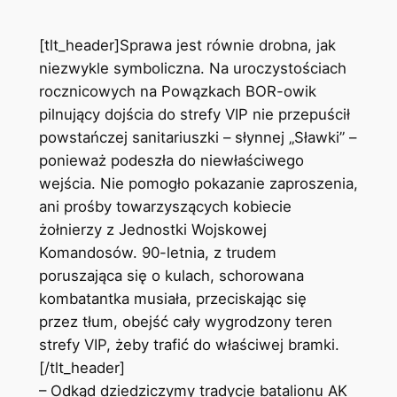
[tlt_header]Sprawa jest równie drobna, jak
niezwykle symboliczna. Na uroczystościach
rocznicowych na Powązkach BOR-owik
pilnujący dojścia do strefy VIP nie przepuścił
powstańczej sanitariuszki – słynnej „Sławki” –
ponieważ podeszła do niewłaściwego
wejścia. Nie pomogło pokazanie zaproszenia,
ani prośby towarzyszących kobiecie
żołnierzy z Jednostki Wojskowej
Komandosów. 90-letnia, z trudem
poruszająca się o kulach, schorowana
kombatantka musiała, przeciskając się
przez tłum, obejść cały wygrodzony teren
strefy VIP, żeby trafić do właściwej bramki.
[/tlt_header]
– Odkąd dziedziczymy tradycje batalionu AK