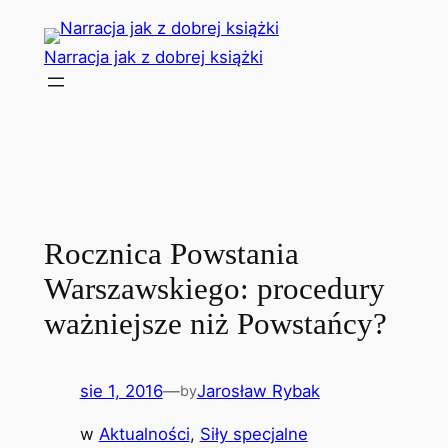
Przejdź
do
Narracja jak z dobrej książki
treści
Rocznica Powstania
Warszawskiego: procedury
ważniejsze niż Powstańcy?
sie 1, 2016
—
Jarosław Rybak
by
w
Aktualności
, 
Siły specjalne