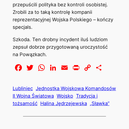
przepuścili polityka bez kontroli osobistej.
Zrobili za to taką kontrolę kompanii
reprezentacyjnej Wojska Polskiego – kończy
specjals.
Szkoda. Ten drobny incydent iluś ludziom
zepsuł dobrze przygotowaną uroczystość
na Powązkach.
Facebook
Twitter
WhatsApp
LinkedIn
Email
Print
Copy
Share
Link
Lubliniec
Jednostka Wojskowa Komandosów
II Wojna Światowa
Wojsko
Tradycja i
tożsamość
Halina Jędrzejewska
„Sławka”