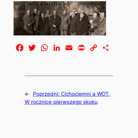
Facebook
Twitter
WhatsApp
LinkedIn
Email
Print
Copy
Share
Link
←
Poprzedni:
Cichociemni a WOT.
W rocznicę pierwszego skoku