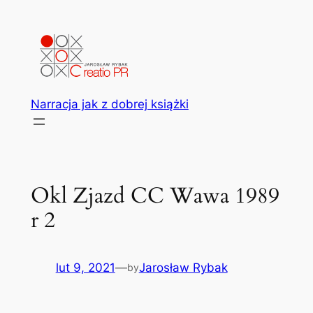
Przejdź
do
treści
Narracja jak z dobrej książki
Okl Zjazd CC Wawa 1989
r 2
lut 9, 2021
—
Jarosław Rybak
by