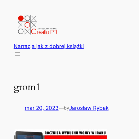
Przejdź
do
treści
Narracja jak z dobrej książki
grom1
mar 20, 2023
—
Jarosław Rybak
by