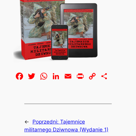
Facebook
Twitter
WhatsApp
LinkedIn
Email
Print
Copy
Share
Link
←
Poprzedni:
Tajemnice
militarnego Dziwnowa (Wydanie 1)