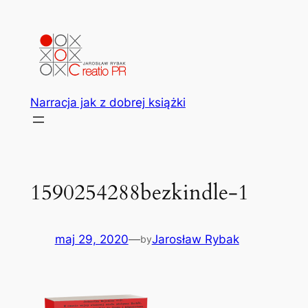
Przejdź
do
treści
Narracja jak z dobrej książki
1590254288bezkindle-1
maj 29, 2020
—
Jarosław Rybak
by