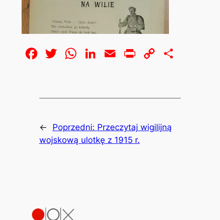
Facebook
Twitter
WhatsApp
LinkedIn
Email
Print
Copy
Share
Link
←
Poprzedni:
Przeczytaj wigilijną
wojskową ulotkę z 1915 r.