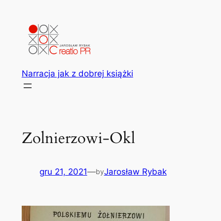
Przejdź
do
treści
Narracja jak z dobrej książki
Zolnierzowi-Okl
gru 21, 2021
—
Jarosław Rybak
by