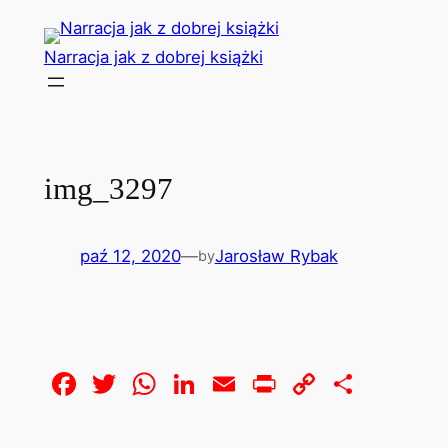
Przejdź
do
Narracja jak z dobrej książki
treści
img_3297
paź 12, 2020
—
Jarosław Rybak
by
Facebook
Twitter
WhatsApp
LinkedIn
Email
Print
Copy
Share
Link