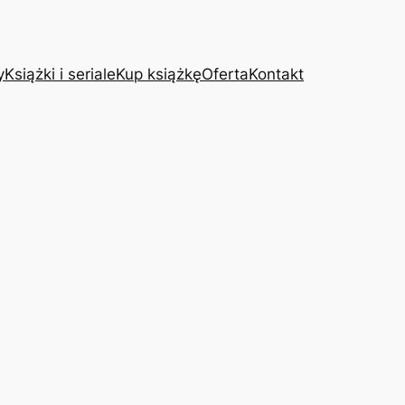
y
Książki i seriale
Kup książkę
Oferta
Kontakt