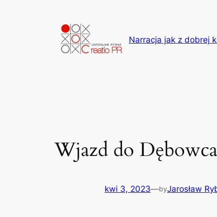
Przejdź
do
treści
Narracja jak z dobrej k
Wjazd do Dębowca
kwi 3, 2023
—
Jarosław Ry
by