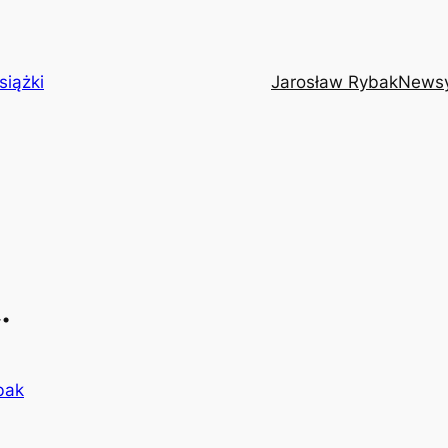
siążki
Jarosław Rybak
News
.
bak