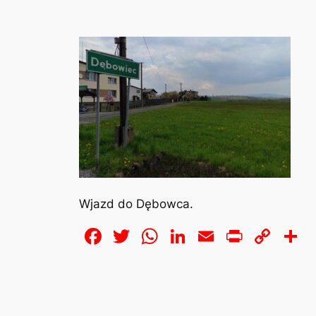
Wjazd do Dębowca.
Facebook
Twitter
WhatsApp
LinkedIn
Email
Print
Cop
S
Lin