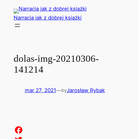
Przejdź
do
Narracja jak z dobrej książki
treści
dolas-img-20210306-
141214
mar 27, 2021
—
Jarosław Rybak
by